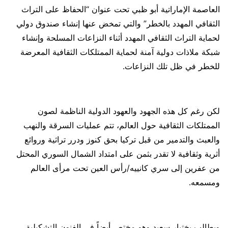
العاصمة الإماراتية أبو ظبي تحت عنوان “الحفاظ على التراث
الثقافي المهدد بالخطر” والتي تمخض عنها إنشاء صندوق دولي
لحماية التراث الثقافي المهدد أثناء النزاعات المسلحة وإنشاء
شبكة ملاذات دولية آمنة لحماية الممتلكات الثقافية المعرضة
للخطر في ظل تلك النزاعات.
لكن رغم كل هذه الجهود والعهود الدولية الناظمة لصون
الممتلكات الثقافية حول العالم، تتم عمليات السرقة والنهب
والعبث والتدمير من قبل تركيا بحق كنوز ودرر تراثية وروائع
أثرية وثقافية لا تقدر بثمن على امتداد الشمال السوري المحتل
من عفرين إلى سري كانييه/رأس العين تحت مرأى العالم
ومسمعه.
ويطالب بختيار سعيد وهو مختص أيضاً في الفنون التشكيلية