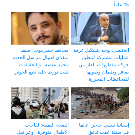
15 عاماً
الخنبشي يوجه بتشكيل غرفة
محافظ حضرموت: ضبط
عمليات مشتركة لتنظيم
منفذي اغتيال مراسل الحدث
حركة مقطورات الغاز من
محمد عيضة.. والتحقيقات
صافر وضمان وصولها
تثبت تورط خلية تتبع الحوثي
للمحافظات المحررة
إسبانيا تنصب حاجزا عائما
الصحة اليمنية: لقاحات
في سبتة عقب تدفق
الأطفال متوفرة.. وعراقيل