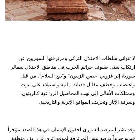
لا تتوانى سلطات الاحتلال التركي ومرتزقتها السوريين عن
ارتكاب شتى صنوف جرائم الحرب في مناطق الاحتلال شمالي
سوريا، إثر غزوتي “غصن الزيتون” و”نبع السلام”، من قتل
واغتصاب وخطف مقابل فديات مالية واستيلاء على بيوت
وممتلكات الأهالي إلى نهب المحاصيل الزراعية كالزيتون،
وسرقة الآثار وتجريف المواقع الأثرية والتاريخية.
وقد نشر المرصد السوري لحقوق الإنسان في هذا الصدد مؤخراً
فيديو جديداً يرصد نبش المرتزقة لموقع أثري في ريف منطقة