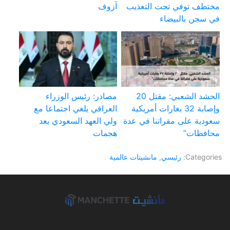
مختطف توفي تحت التعذيب
آزوف
في سجن بالبيضاء
الحشد الشعبي: مقتل 20
مصادر: رئيس الوزراء
وإصابة 32 بغارات أمريكية
العراقي يلغي اجتماعا مع
سعودية على مقراتنا في عدة
ولي العهد السعودي بعد
محافظات”
هجمات
Categories:
رئيسي
,
مانشيتات عالمية