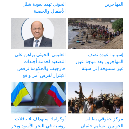
المهاجرين
الحوثي تهدد بعودة شلل
الأطفال والحصبة
إسبانيا: عودة نصف
العليمي: الحوثي يراهن على
المهاجرين بعد موجة عبور
التصعيد لخدمة أجندات
غير مسبوقة إلى سبتة
خارجية.. والحكومة ترفض
الابتزاز لفرض أمر واقع
مركز حقوقي يطالب
أوكرانيا: استهداف 4 ناقلات
الحوثيين بتسليم جثمان
روسية في البحر الأسود وبحر