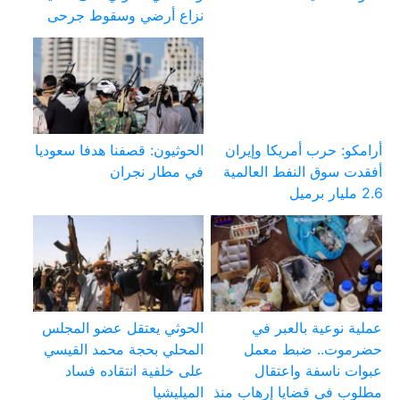
نزاع أرضي وسقوط جرحى
أرامكو: حرب أمريكا وإيران
الحوثيون: قصفنا هدفا سعوديا
أفقدت سوق النفط العالمية
في مطار نجران
2.6 مليار برميل
عملية نوعية بالعبر في
الحوثي يعتقل عضو المجلس
حضرموت.. ضبط معمل
المحلي بحجة محمد القيسي
عبوات ناسفة واعتقال
على خلفية انتقاده فساد
مطلوب في قضايا إرهاب منذ
الميليشيا