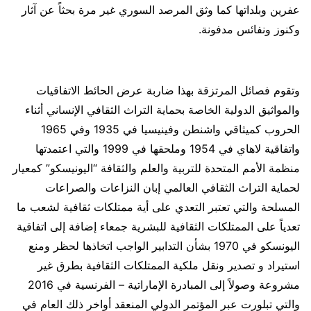
عفرين وبلداتها كما وثق المرصد السوري غير مرة بحثاً عن آثار
وكنوز ونفائس مدفونة.
وتقوم فصائل المرتزقة بهذا ضاربة عرض الحائط الاتفاقيات
والمواثيق الدولية الخاصة بحماية التراث الثقافي الإنساني أثناء
الحروب كميثاقي واشنطن وفينيسيا في 1935 وفي 1965
واتفاقية لاهاي في 1954 وملحقها في 1999 والتي اعتمدتها
منظمة الأمم المتحدة للتربية والعلم والثقافة “اليونيسكو” كمعيار
لحماية التراث الثقافي العالمي إبان النزاعات والصراعات
المسلحة والتي تعتبر التعدي على أية ممتلكات ثقافية لشعب ما
تعدياً على الممتلكات الثقافية للبشرية جمعاء إضافة إلى اتفاقية
اليونسكو في 1970 بشأن التدابير الواجب اتخاذها لحظر ومنع
استيراد و تصدير ونقل ملكية الممتلكات الثقافية بطرق غير
مشروعة وصولاً إلى المبادرة الإماراتية – الفرنسية في 2016
والتي تبلورت عبر المؤتمر الدولي المنعقد أواخر ذلك العام في