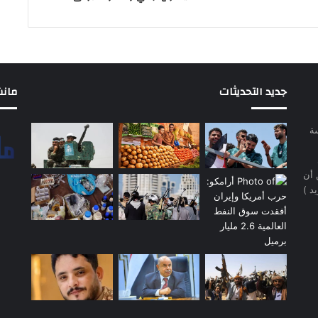
جديد التحديثات
مانشيت 
سة
 أن
د )