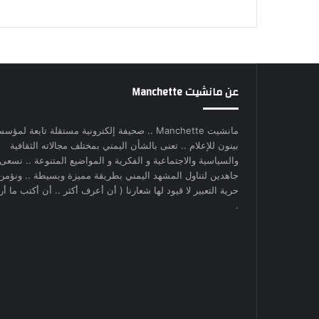
عن مانشيت Manchette
مانشيت Manchette .. صحيفة إلكترونية مستقلة تابعة لمؤس
بينون للإعلام .. تعنى بالشأن اليمني بمختلف مجالاته الثقافية
والسياسية والاجتماعية و الفكرية و المواضيع المتنوعة .. نسعى
جاهدين لتناول المشهد اليمني بطريقة مميزة وبسيطة .. ونؤمن
حرية التعبير لا قيود لها شعارنا ( أن أعرف أكثر .. أن أكتب ما أري
.