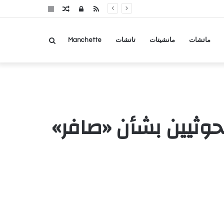
RSS
تسجيل
مقال
عمود
الدخول
عشوائي
جانبي
بحث
ماتشات
مانشيتات
تاتشات
Manchette
عن
لحوثيين بشأن «صافر»