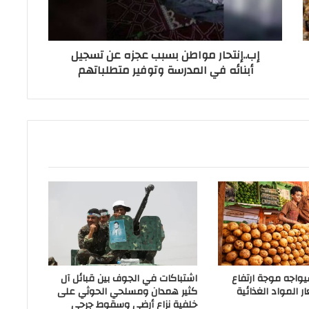
إب..إنتحار مواطن بسبب عجزه عن تسجيل
أبنائه في المدرسة وتوفير متطلباتهم
سيواجه موجة ارتفاع
اشتباكات في الجوف بين قبائل آل
 المواد الغذائية
كثير همدان ومسلحي الحوثي على
خلفية نزاع أرضي وسقوط جرحى