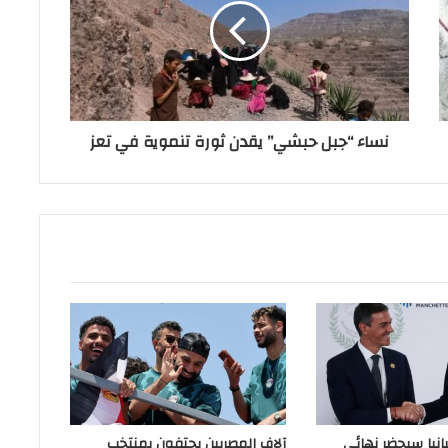
نساء “جبل حبشي” يقدن ثورة تنموية في تعز
انيا سيحضر نهائي
آلاف المصريين يحتفون بمنتخب