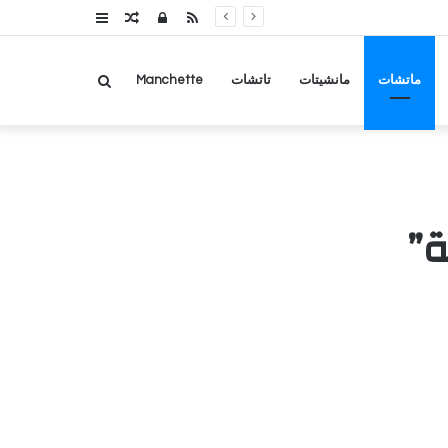
RSS
تسجيل
مقال
عمود
الدخول
عشوائي
جانبي
بحث
ماتشات
مانشيتات
تاتشات
Manchette
عن
ة”