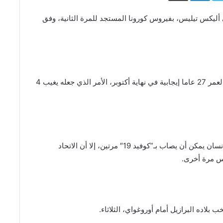
ي أليكس تيليس، بفيروس كورونا المستجد للمرة الثانية، وفق
وكانت نتيجة اختبار اللاعب البرازيلي الدولي البالغ من العمر 27 عاما إيجابية في نهاية أكتوبر، الأمر الذي جعله يغيب 4
وليس من المؤكد علميا إلى حدود الساعة ما إذا كان الإنسان يمكن أن يصاب بـ”كوفيد 19″ مرتين، إلا أن الاتحاد
وس مرة أخرى.
لاده البرازيل أمام أوروغواي، الثلاثاء.