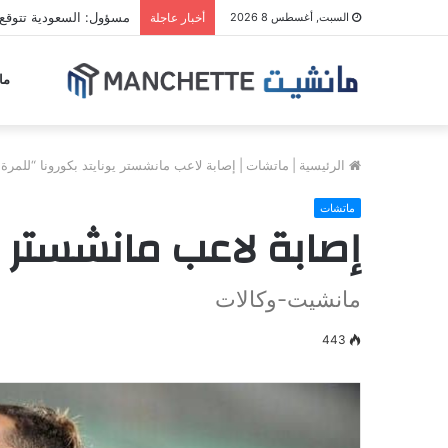
مسؤول: السعودية تتوقع
السبت, أغسطس 8 2026
أخبار عاجلة
ما
الرئيسية
|
ماتشات
|
إصابة لاعب مانشستر يونايتد بكورونا “للمرة ا
ماتشات
إصابة لاعب مانشستر يون
مانشيت-وكالات
443