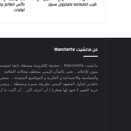
قرب انضمامه لطرابزون سبور
كأس العالم بر
توترات
عن مانشيت Manchette
مانشيت Manchette .. صحيفة إلكترونية مستقلة تابعة لمؤس
بينون للإعلام .. تعنى بالشأن اليمني بمختلف مجالاته الثقافية
والسياسية والاجتماعية و الفكرية و المواضيع المتنوعة .. نسعى
جاهدين لتناول المشهد اليمني بطريقة مميزة وبسيطة .. ونؤمن
حرية التعبير لا قيود لها شعارنا ( أن أعرف أكثر .. أن أكتب ما أري
.