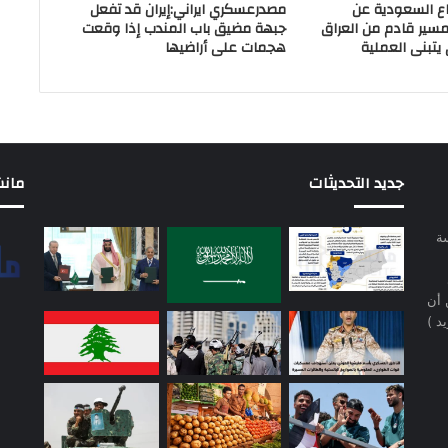
اع السعودية عن
مصدرعسكري ايراني:إيران قد تفعل
مسير قادم من العراق
جبهة مضيق باب المندب إذا وقعت
 يتبنى العملية
هجمات على أراضيها
جديد التحديثات
مانشيت 
سة
 أن
د )