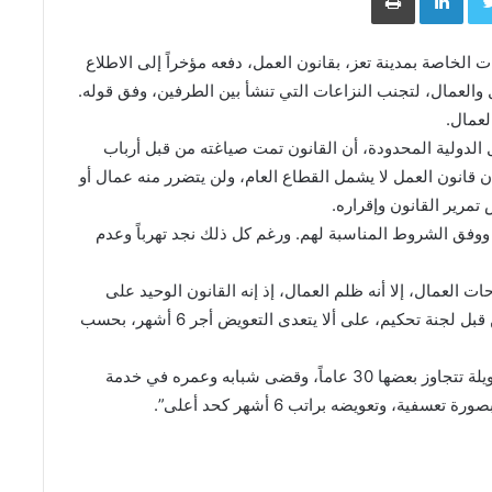
خاصة بمدينة تعز، بقانون العمل، دفعه مؤخراً إلى الاطلاع
ل والعمال، لتجنب النزاعات التي تنشأ بين الطرفين، وفق قوله.
لعمال.
الدولية المحدودة، أن القانون تمت صياغته من قبل أرباب
أن قانون العمل لا يشمل القطاع العام، ولن يتضرر منه عمال أو
 تمرير القانون وإقراره.
 ووفق الشروط المناسبة لهم. ورغم كل ذلك نجد تهرباً وعدم
بي كل رغبات وطموحات العمال، إلا أنه ظلم العمال، إذ إنه القانون الوحيد على
مستوى العالم الذي يجيز الفصل التعسفي وتعويضه من قبل لجنة تحكيم، على ألا يتعدى التعويض أجر 6 أشهر، بحسب
ويضيف: “هناك عمال استمروا في أعمالهم لسنوات طويلة تتجاوز بعضها 30 عاماً، وقضى شبابه وعمره في خدمة
ة، وتعويضه براتب 6 أشهر كحد أعلى”.