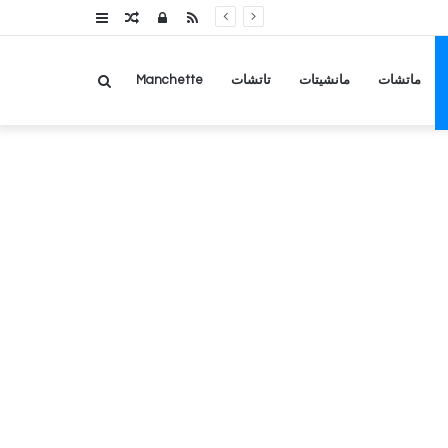
RSS
تسجيل
مقال
عمود
الدخول
عشوائي
جانبي
بحث
ماتشات
مانشيتات
تاتشات
Manchette
عن