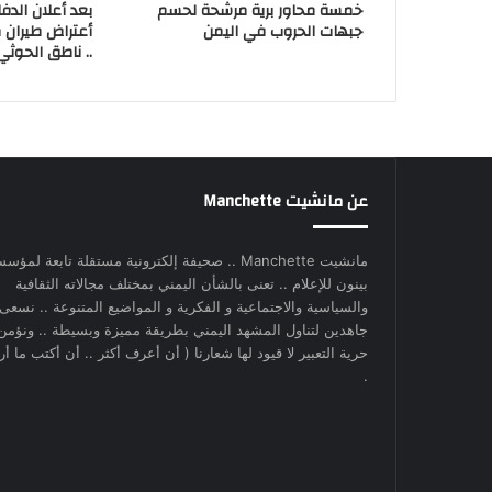
خمسة محاور برية مرشحة لحسم
بعد أعلان الدف
جبهات الحروب في اليمن
أعتراض طيران 
.. ناطق الحوثي
عن مانشيت Manchette
مانشيت Manchette .. صحيفة إلكترونية مستقلة تابعة لمؤس
بينون للإعلام .. تعنى بالشأن اليمني بمختلف مجالاته الثقافية
والسياسية والاجتماعية و الفكرية و المواضيع المتنوعة .. نسعى
جاهدين لتناول المشهد اليمني بطريقة مميزة وبسيطة .. ونؤمن
حرية التعبير لا قيود لها شعارنا ( أن أعرف أكثر .. أن أكتب ما أري
.