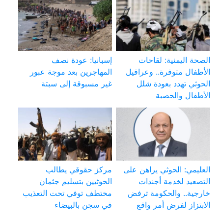
الصحة اليمنية: لقاحات
إسبانيا: عودة نصف
الأطفال متوفرة.. وعراقيل
المهاجرين بعد موجة عبور
الحوثي تهدد بعودة شلل
غير مسبوقة إلى سبتة
الأطفال والحصبة
العليمي: الحوثي يراهن على
مركز حقوقي يطالب
التصعيد لخدمة أجندات
الحوثيين بتسليم جثمان
خارجية.. والحكومة ترفض
مختطف توفي تحت التعذيب
الابتزاز لفرض أمر واقع
في سجن بالبيضاء