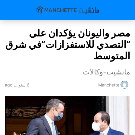
مصر واليونان يؤكدان على
“التصدي للاستفزازات”في شرق
المتوسط
مانشيت-وكالات
Manchette
6 سنوات ago