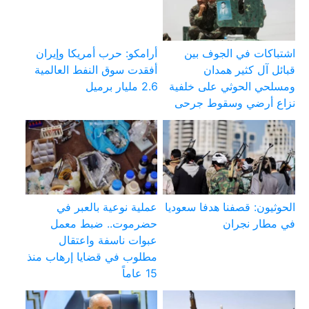
اشتباكات في الجوف بين
أرامكو: حرب أمريكا وإيران
قبائل آل كثير همدان
أفقدت سوق النفط العالمية
ومسلحي الحوثي على خلفية
2.6 مليار برميل
نزاع أرضي وسقوط جرحى
الحوثيون: قصفنا هدفا سعوديا
عملية نوعية بالعبر في
في مطار نجران
حضرموت.. ضبط معمل
عبوات ناسفة واعتقال
مطلوب في قضايا إرهاب منذ
15 عاماً