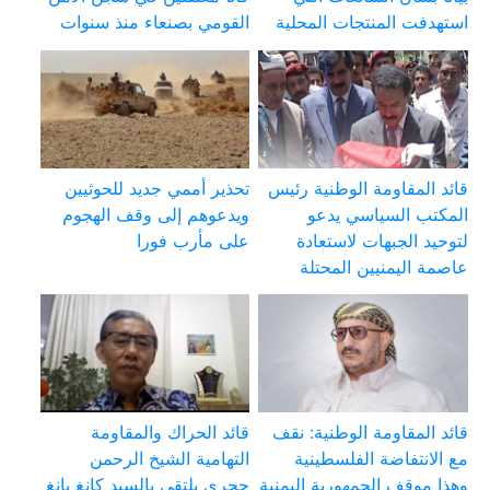
استهدفت المنتجات المحلية
القومي بصنعاء منذ سنوات
قائد المقاومة الوطنية رئيس
تحذير أممي جديد للحوثيين
المكتب السياسي يدعو
ويدعوهم إلى وقف الهجوم
لتوحيد الجبهات لاستعادة
على مأرب فورا
عاصمة اليمنيين المحتلة
قائد المقاومة الوطنية: نقف
قائد الحراك والمقاومة
مع الانتفاضة الفلسطينية
التهامية الشيخ الرحمن
وهذا موقف الجمهورية اليمنية
حجري يلتقي بالسيد كانغ يانغ