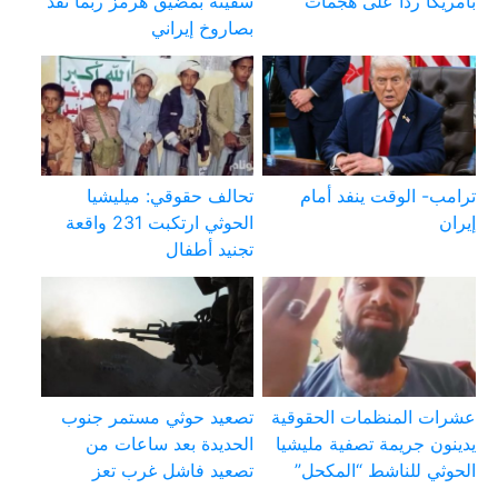
بأمريكا ردا على هجمات
سفينة بمضيق هرمز ربما نفذ
بصاروخ إيراني
ترامب- الوقت ينفد أمام
تحالف حقوقي: ميليشيا
إيران
الحوثي ارتكبت 231 واقعة
تجنيد أطفال
عشرات المنظمات الحقوقية
تصعيد حوثي مستمر جنوب
يدينون جريمة تصفية مليشيا
الحديدة بعد ساعات من
الحوثي للناشط “المكحل”
تصعيد فاشل غرب تعز