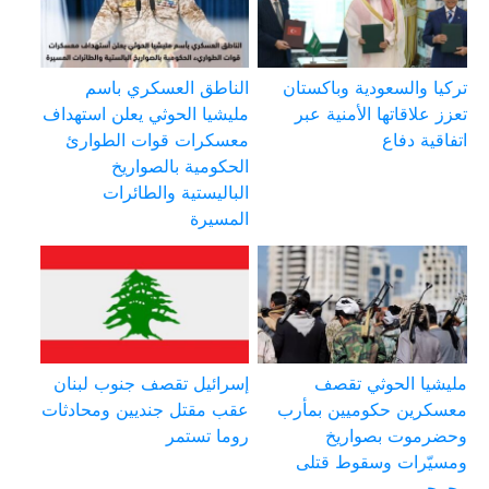
تركيا والسعودية وباكستان
الناطق العسكري باسم
تعزز علاقاتها الأمنية عبر
مليشيا الحوثي يعلن استهداف
اتفاقية دفاع
معسكرات قوات الطوارئ
الحكومية بالصواريخ
الباليستية والطائرات
المسيرة
مليشيا الحوثي تقصف
إسرائيل تقصف جنوب لبنان
معسكرين حكوميين بمأرب
عقب مقتل جنديين ومحادثات
وحضرموت بصواريخ
روما تستمر
ومسيّرات وسقوط قتلى
وجرحى