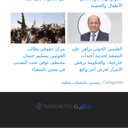
الأطفال والحصبة
العليمي: الحوثي يراهن على
مركز حقوقي يطالب
التصعيد لخدمة أجندات
الحوثيين بتسليم جثمان
خارجية.. والحكومة ترفض
مختطف توفي تحت التعذيب
الابتزاز لفرض أمر واقع
في سجن بالبيضاء
Categories:
رئيسي
,
مانشيتات محلية