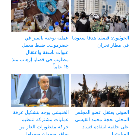
الحوثيون: قصفنا هدفا سعوديا
عملية نوعية بالعبر في
في مطار نجران
حضرموت.. ضبط معمل
عبوات ناسفة واعتقال
مطلوب في قضايا إرهاب منذ
15 عاماً
الحوثي يعتقل عضو المجلس
الخنبشي يوجه بتشكيل غرفة
المحلي بحجة محمد القيسي
عمليات مشتركة لتنظيم
على خلفية انتقاده فساد
حركة مقطورات الغاز من
الميليشيا
صافر وضمان وصولها