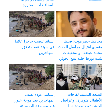
للمحافظات المحررة
محافظ حضرموت: ضبط
إسبانيا تنصب حاجزا عائما
منفذي اغتيال مراسل الحدث
في سبتة عقب تدفق
محمد عيضة.. والتحقيقات
المهاجرين
تثبت تورط خلية تتبع الحوثي
الصحة اليمنية: لقاحات
إسبانيا: عودة نصف
الأطفال متوفرة.. وعراقيل
المهاجرين بعد موجة عبور
الحوثي تهدد بعودة شلل
غير مسبوقة إلى سبتة