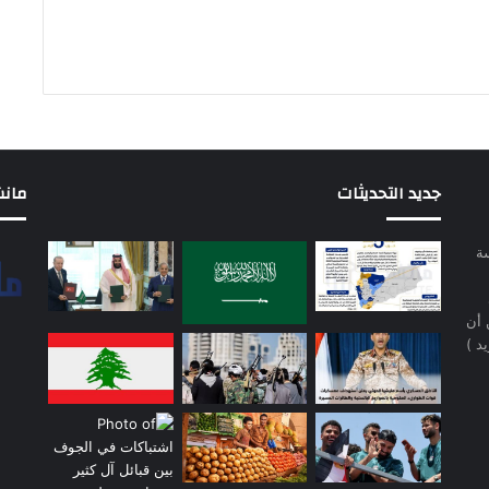
جديد التحديثات
مانشيت 
سة
 أن
د )