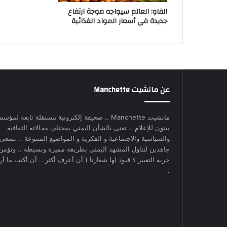
الفاو: العالم سيواجه موجة ارتفاع
جديدة في أسعار المواد الغذائية
عن مانشيت Manchette
مانشيت Manchette .. صحيفة إلكترونية مستقلة تابعة لمؤس
بينون للإعلام .. تعنى بالشأن اليمني بمختلف مجالاته الثقافية
والسياسية والاجتماعية و الفكرية و المواضيع المتنوعة .. نسعى
جاهدين لتناول المشهد اليمني بطريقة مميزة وبسيطة .. ونؤمن
حرية التعبير لا قيود لها شعارنا ( أن أعرف أكثر .. أن أكتب ما أري
.