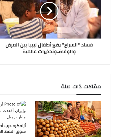
فساد "السراج" يضع أطفال ليبيا بين المرض
والوفاة..وتحذيرات عالمية
مقالات ذات صلة
أرامكو: حرب أم
سوق النفط العالمية 2.6 