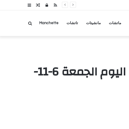
RSS
تسجيل
مقال
عمود
الدخول
عشوائي
جانبي
بحث
ماتشات
مانشيتات
تاتشات
Manchette
عن
أسعار صرف العملات الأجنبية مقابل الريال اليمني اليوم الجمعة 6-11-