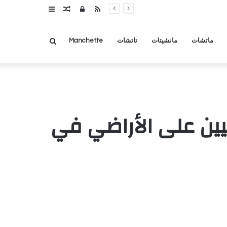
RSS
تسجيل
مقال
عمود
الدخول
عشوائي
جانبي
بحث
ماتشات
مانشيتات
تاتشات
Manchette
عن
يين على الأراضي في