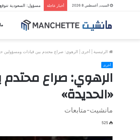
مسؤول: السعودية تتوقع
السبت, أغسطس 8 2026
أخبار عاجلة
ما
الرئيسية
|
أخرى
|
الرهوي: صراع محتدم بين قيادات ومسؤولين حو
أخرى
الرهوي: صراع محتدم 
«الحديدة»
مانشيت-متابعات
525