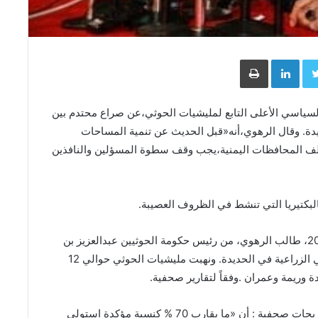
Face
Twitter
LinkedIn
طباعة
اسي الأعلى التابع لمليشيات الحوثي،عن صراع محتدم بين
دة. وقال الرهوي،أنه«قبل الحديث عن تنمية المساحات
لف المحافظات اليمنية،يجب وقف سطوة المسؤلين والنافذين
لبكتيريا التي تنشط في الظروف العصيبة.
وخلال حديثه في افتتاح المهرجان الزراعي السنوي 2020، طالب الرهوي، من رئيس حكومة الحوثيين عبدالعزيز بن
حبتور،التدخل لوقف ما أسماه بالعبث المفرط بالأراضي الزراعية في الحديدة. ونهبت مليشيات الحوثي حوالي 12
 وريمة وعمران .وفقاً لتقارير صحفية.
كما كشف أحد القضاة في محكمة باجل ومطلع في تصريحات صحفية : أن «ما يقارب 70 % كنسبة مؤكدة استولى