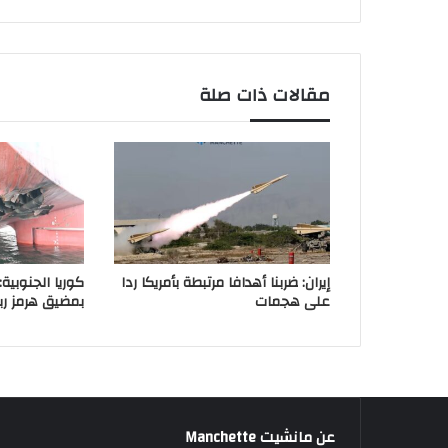
مقالات ذات صلة
إيران: ضربنا أهدافا مرتبطة بأمريكا ردا
كوريا الجنوبي
على هجمات
بمضيق هرمز ربم
عن مانشيت Manchette