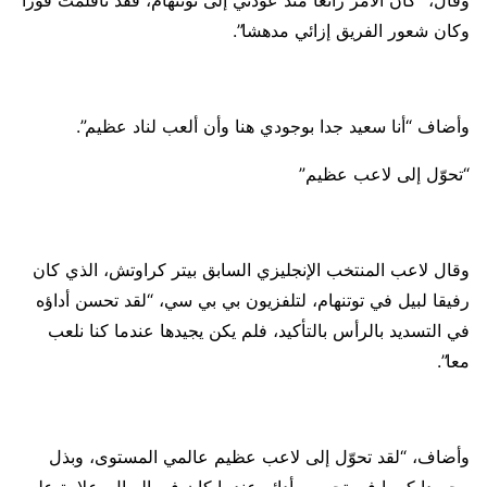
وقال، “كان الأمر رائعا منذ عودتي إلى توتنهام، فقد تأقلمت فورا
وكان شعور الفريق إزائي مدهشا”.
وأضاف “أنا سعيد جدا بوجودي هنا وأن ألعب لناد عظيم”.
“تحوّل إلى لاعب عظيم”
وقال لاعب المنتخب الإنجليزي السابق بيتر كراوتش، الذي كان
رفيقا لبيل في توتنهام، لتلفزيون بي بي سي، “لقد تحسن أداؤه
في التسديد بالرأس بالتأكيد، فلم يكن يجيدها عندما كنا نلعب
معا”.
وأضاف، “لقد تحوّل إلى لاعب عظيم عالمي المستوى، وبذل