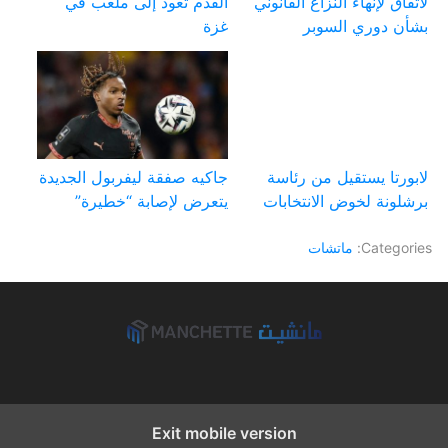
لاتفاق لإنهاء النزاع القانوني
القدم تعود إلى ملعب في
بشأن دوري السوبر
غزة
لابورتا يستقيل من رئاسة
جاكيه صفقة ليفربول الجديدة
برشلونة لخوض الانتخابات
يتعرض لإصابة “خطيرة”
Categories:
ماتشات
Exit mobile version