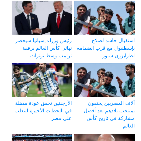
استقبال حاشد لصلاح
رئيس وزراء إسبانيا سيحضر
بإسطنبول مع قرب انضمامه
نهائي كأس العالم برفقة
لطرابزون سبور
ترامب وسط توترات
آلاف المصريين يحتفون
الأرجنتين تحقق عودة مذهلة
بمنتخب بلادهم بعد أفضل
في اللحظات الأخيرة لتتغلب
مشاركة في تاريخ كأس
على مصر
العالم