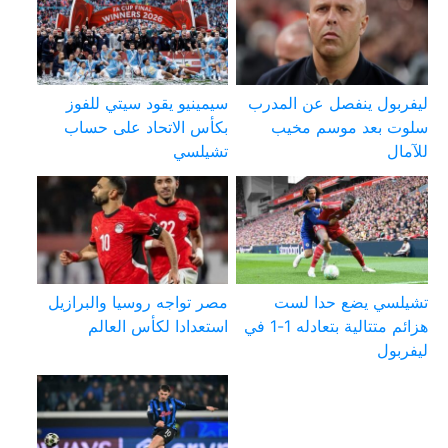
ليفربول ينفصل عن المدرب
سيمينيو يقود سيتي للفوز
سلوت بعد موسم مخيب
بكأس الاتحاد على حساب
للآمال
تشيلسي
تشيلسي يضع حدا لست
مصر تواجه روسيا والبرازيل
هزائم متتالية بتعادله 1-1 في
استعدادا لكأس العالم
ليفربول