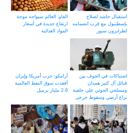
استقبال حاشد لصلاح
الفاو: العالم سيواجه موجة
بإسطنبول مع قرب انضمامه
ارتفاع جديدة في أسعار
لطرابزون سبور
المواد الغذائية
اشتباكات في الجوف بين
أرامكو: حرب أمريكا وإيران
قبائل آل كثير همدان
أفقدت سوق النفط العالمية
ومسلحي الحوثي على خلفية
2.6 مليار برميل
نزاع أرضي وسقوط جرحى