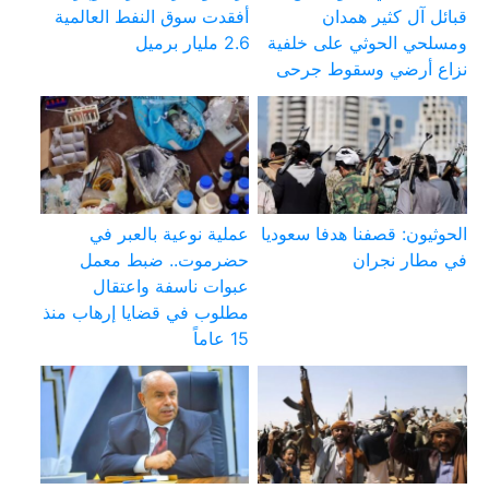
قبائل آل كثير همدان
أفقدت سوق النفط العالمية
ومسلحي الحوثي على خلفية
2.6 مليار برميل
نزاع أرضي وسقوط جرحى
الحوثيون: قصفنا هدفا سعوديا
عملية نوعية بالعبر في
في مطار نجران
حضرموت.. ضبط معمل
عبوات ناسفة واعتقال
مطلوب في قضايا إرهاب منذ
15 عاماً