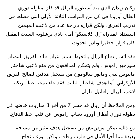
وكان زيدان الذي يعد أسطورة الريال قد فاز ببطولة دوري
أبطال أوروبا في كل من المواسم الثلاثة الأولى التي قضاها في
تدريب الفريق، ولكن قراره بإراحة عدد من لاعبيه المهمين
استعدادا لمباراة “إل كلاسيكو” أمام نادي برشلونة السبت المقبل
كان قرارا خطيرا ونادر الحدوث.
فقد اتسم دفاع الريال بالتخبط بسبب غياب قائد الفريق المصاب
سيرخيو راموس، ولم يتمكن المدافعون من منع لاعبي شاختار
ماتيوس تيتي ومانور سالومون من تسجيل هدفين لصالح الفريق
الأوكراني. أما هدف شاختار الثالث فقد جاء نتيجة خطأ ارتكبه
لاعب الريال رافائيل فاران.
ومن الملاحظ أن ريال قد خسر 7 من آخر 8 مباريات خاضها في
بطولة دوري أبطال أوروبا بغياب راموس عن قلب خط الدفاع.
مع ذلك، تمكن مودريتش من تسجيل هدف مثير من مسافة
بعيدة مما أحيا الأمل في قلوب رفاقه، ولكن، ورغم نجاح