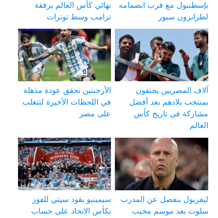
بإسطنبول مع قرب انضمامه
نهائي كأس العالم برفقة
لطرابزون سبور
ترامب وسط توترات
آلاف المصريين يحتفون
الأرجنتين تحقق عودة مذهلة
بمنتخب بلادهم بعد أفضل
في اللحظات الأخيرة لتتغلب
مشاركة في تاريخ كأس
على مصر
العالم
ليفربول ينفصل عن المدرب
سيمينيو يقود سيتي للفوز
سلوت بعد موسم مخيب
بكأس الاتحاد على حساب