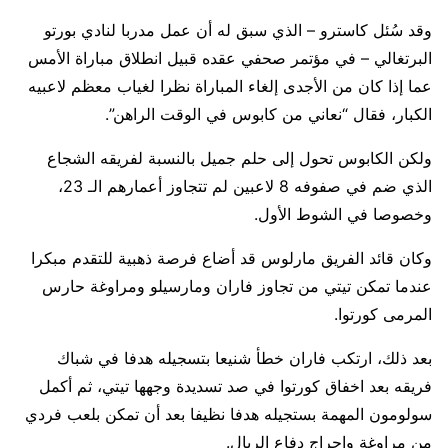
وقد سُئل كاسترو – الذي سبق له أن عمل مدربا لنادي بورتو
البرتغالي – في مؤتمر صحفي عقده قبيل انطلاق مباراة الأمس
عما إذا كان من الأجدى إلغاء المباراة نظرا لغياب معظم لاعبيه
الكبار، فقال “نعاني من كابوس في الوقت الراهن”.
ولكن الكابوس تحول إلى حلم جميل بالنسبة لفريقه الشجاع
الذي ضم في صفوفه 8 لاعبين لم تتجاوز أعمارهم الـ 23،
وخصوصا في الشوط الأول.
وكان قائد الفريق مارلوس قد أضاع فرصة ذهبية للتقدم مبكرا
عندما تمكن تيتي من تجاوز فاران ومارسيلو ومراوغة حارس
المرمى كورتوا.
بعد ذلك، ارتكب فاران خطأ شنيعا بتسجيله هدفا في شباك
فريقه بعد اخفاق كورتوا في صد تسديدة وجهها تيتي، ثم أكمل
سولومون المهمة بستجيله هدفا نظيفا بعد أن تمكن بلعب فردي
من مراوغة وإحراج دفاع الريال.