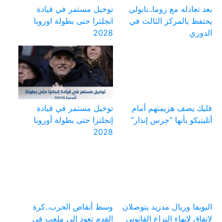
بعد تعادله مع روما..نابولي
توخيل مستمر في قيادة
يحتفظ بالمركز الثالث في
انجلترا حتى بطولة اوروبا
الدوري
2028
فليك يصف هزيمتهم أمام
توخيل مستمر في قيادة
أتليتيكو بأنها “جرس إنذار”
إنجلترا حتى بطولة أوروبا
2028
اليويفا وريال مدريد يتوصلان
وسط أنقاض الحرب..كرة
لاتفاق لإنهاء النزاع القانوني
القدم تعود إلى ملعب في