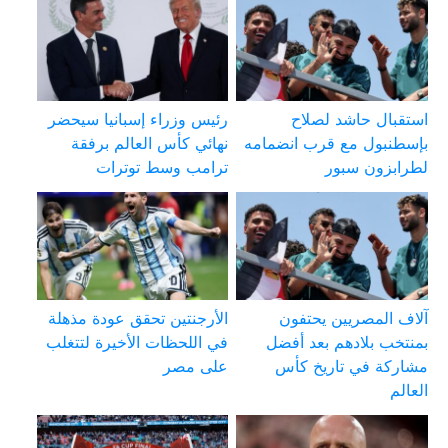
استقبال حاشد لصلاح
رئيس وزراء إسبانيا سيحضر
بإسطنبول مع قرب انضمامه
نهائي كأس العالم برفقة
لطرابزون سبور
ترامب وسط توترات
آلاف المصريين يحتفون
الأرجنتين تحقق عودة مذهلة
بمنتخب بلادهم بعد أفضل
في اللحظات الأخيرة لتتغلب
مشاركة في تاريخ كأس
على مصر
العالم