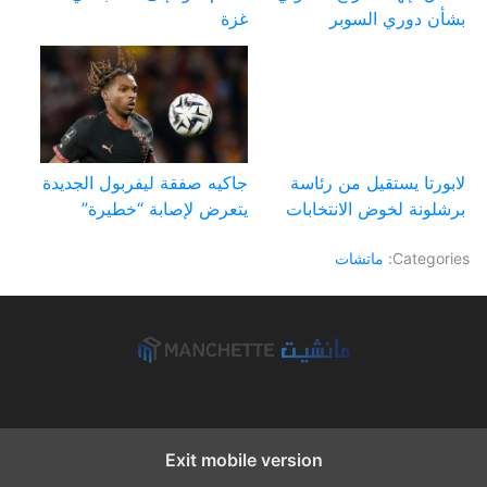
بشأن دوري السوبر
غزة
لابورتا يستقيل من رئاسة
جاكيه صفقة ليفربول الجديدة
برشلونة لخوض الانتخابات
يتعرض لإصابة “خطيرة”
Categories:
ماتشات
Exit mobile version