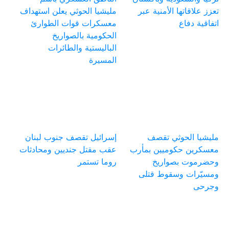
تعزز علاقاتها الأمنية عبر
مليشيا الحوثي يعلن استهداف
اتفاقية دفاع
معسكرات قوات الطوارئ
الحكومية بالصواريخ
الباليستية والطائرات
المسيرة
مليشيا الحوثي تقصف
إسرائيل تقصف جنوب لبنان
معسكرين حكوميين بمأرب
عقب مقتل جنديين ومحادثات
وحضرموت بصواريخ
روما تستمر
ومسيّرات وسقوط قتلى
وجرحى