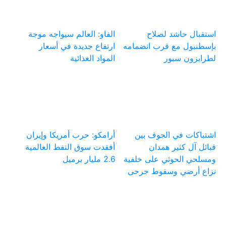
استقبال حاشد لصلاح
الفاو: العالم سيواجه موجة
بإسطنبول مع قرب انضمامه
ارتفاع جديدة في أسعار
لطرابزون سبور
المواد الغذائية
اشتباكات في الجوف بين
أرامكو: حرب أمريكا وإيران
قبائل آل كثير همدان
أفقدت سوق النفط العالمية
ومسلحي الحوثي على خلفية
2.6 مليار برميل
نزاع أرضي وسقوط جرحى