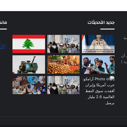
جديد التحديثات
مانشيت 
سة
 أن
د )