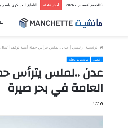
الناطق العسكري باسم مل
الجمعة, أغسطس 7 2026
أخبار عاجلة
ما
الرئيسية
|
رئيسي
|
عدن ..لملس يترأس حملة أمنية لوقف أعمال 
رئيسي
مانشيتات محلية
عدن ..لملس يترأس حم
العامة في بحر صيرة
477