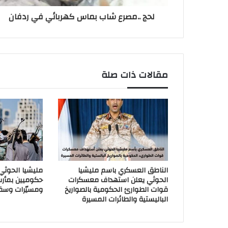
لحج ..مصرع شاب بماس كهربائي في ردفان
مقالات ذات صلة
الناطق العسكري باسم مليشيا
مليشيا الحوث
الحوثي يعلن استهداف معسكرات
حكوميين بمأر
قوات الطوارئ الحكومية بالصواريخ
ومسيّرات وسق
الباليستية والطائرات المسيرة