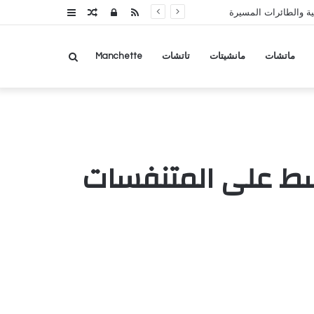
RSS
تسجيل
مقال
عمود
ة والطائرات المسيرة
الدخول
عشوائي
جانبي
بحث
ماتشات
مانشيتات
تاتشات
Manchette
عن
سط على المتنفسات