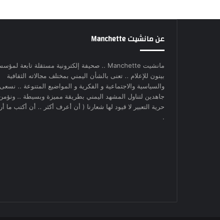
عن مانشيت Manchette
مانشيت Manchette .. صحيفة إلكترونية مستقلة تابعة لمؤس
بينون للإعلام .. تعنى بالشأن اليمني بمختلف مجالاته الثقافية
والسياسية والاجتماعية و الفكرية و المواضيع المتنوعة .. نسعى
جاهدين لتناول المشهد اليمني بطريقة مميزة وبسيطة .. ونؤمن
حرية التعبير لا قيود لها شعارنا ( أن أعرف أكثر .. أن أكتب ما أري
.