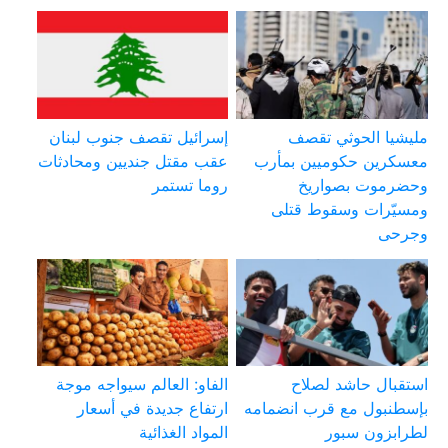
مليشيا الحوثي تقصف
إسرائيل تقصف جنوب لبنان
معسكرين حكوميين بمأرب
عقب مقتل جنديين ومحادثات
وحضرموت بصواريخ
روما تستمر
ومسيّرات وسقوط قتلى
وجرحى
استقبال حاشد لصلاح
الفاو: العالم سيواجه موجة
بإسطنبول مع قرب انضمامه
ارتفاع جديدة في أسعار
لطرابزون سبور
المواد الغذائية