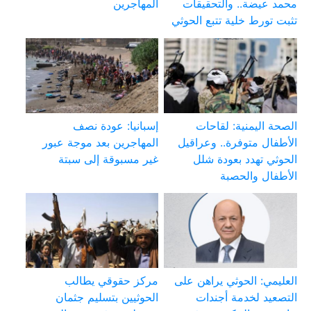
محمد عيضة.. والتحقيقات
المهاجرين
تثبت تورط خلية تتبع الحوثي
الصحة اليمنية: لقاحات
إسبانيا: عودة نصف
الأطفال متوفرة.. وعراقيل
المهاجرين بعد موجة عبور
الحوثي تهدد بعودة شلل
غير مسبوقة إلى سبتة
الأطفال والحصبة
العليمي: الحوثي يراهن على
مركز حقوقي يطالب
التصعيد لخدمة أجندات
الحوثيين بتسليم جثمان