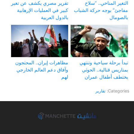
التغير المناخي.. “سلاح
تقرير مصري يكشف عن تغير
مفاجئ” بوجه حركة الشباب
كبير في العمليات الإرهابية
بالصومال
بالدول العربية
تبدأ برحلة سياحية وتنتهي
مظاهرات إيران.. المحتجون
بمتاريس قتالية.. الحوثي
وآفاق دعم العالم الخارجي
يختطف أطفال عمران
لهم
Categories:
تقارير