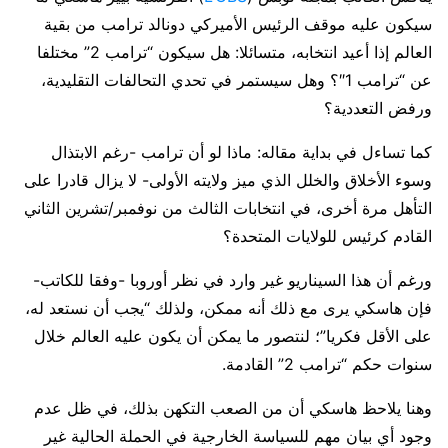
سيكون عليه موقف الرئيس الأميركي دونالد ترامب من بقية
العالم إذا أعيد انتخابه، متسائلا: هل سيكون “ترامب 2” مختلفا
عن “ترامب 1″؟ وهل سيستمر في تحدي التحالفات التقليدية،
ورفض التعددية؟
كما تساءل في بداية مقاله: ماذا لو أن ترامب -رغم الابتذال
وسوء الأخلاق والخلل الذي ميز ولايته الأولى- لا يزال قادرا على
التأهل مرة أخرى، في انتخابات الثالث من نوفمبر/تشرين الثاني
القادم كرئيس للولايات المتحدة؟
ورغم أن هذا السيناريو غير وارد في نظر أوروبا -وفقا للكاتب-
فإن هاسكي يرى مع ذلك أنه ممكن، ولذلك “يجب أن نستعد له،
على الأقل فكريا”؛ لنتصور ما يمكن أن يكون عليه العالم خلال
سنوات حكم “ترامب 2” القادمة.
وهنا يلاحظ هاسكي أن من الصعب التكهن بذلك، في ظل عدم
وجود أي بيان مهم للسياسة الخارجية في الحملة الحالية غير