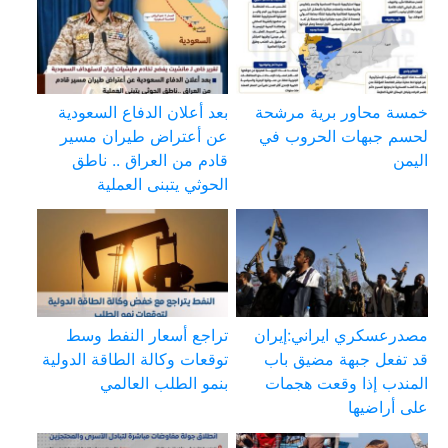
خمسة محاور برية مرشحة
بعد أعلان الدفاع السعودية
لحسم جبهات الحروب في
عن أعتراض طيران مسير
اليمن
قادم من العراق .. ناطق
الحوثي يتبنى العملية
مصدرعسكري ايراني:إيران
تراجع أسعار النفط وسط
قد تفعل جبهة مضيق باب
توقعات وكالة الطاقة الدولية
المندب إذا وقعت هجمات
بنمو الطلب العالمي
على أراضيها