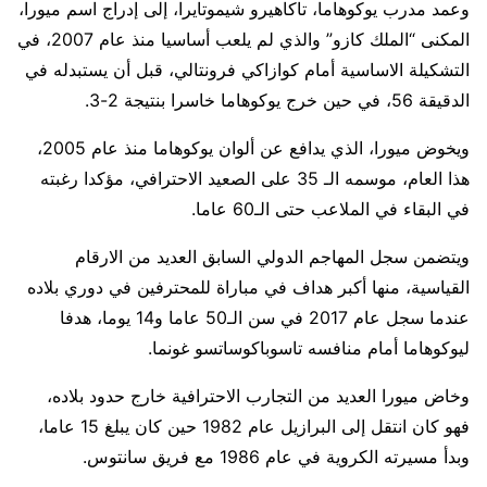
وعمد مدرب يوكوهاما، تاكاهيرو شيموتايرا، إلى إدراج اسم ميورا،
المكنى “الملك كازو” والذي لم يلعب أساسيا منذ عام 2007، في
التشكيلة الاساسية أمام كوازاكي فرونتالي، قبل أن يستبدله في
الدقيقة 56، في حين خرج يوكوهاما خاسرا بنتيجة 2-3.
ويخوض ميورا، الذي يدافع عن ألوان يوكوهاما منذ عام 2005،
هذا العام، موسمه الـ 35 على الصعيد الاحترافي، مؤكدا رغبته
في البقاء في الملاعب حتى الـ60 عاما.
ويتضمن سجل المهاجم الدولي السابق العديد من الارقام
القياسية، منها أكبر هداف في مباراة للمحترفين في دوري بلاده
عندما سجل عام 2017 في سن الـ50 عاما و14 يوما، هدفا
ليوكوهاما أمام منافسه تاسوباكوساتسو غونما.
وخاض ميورا العديد من التجارب الاحترافية خارج حدود بلاده،
فهو كان انتقل إلى البرازيل عام 1982 حين كان يبلغ 15 عاما،
وبدأ مسيرته الكروية في عام 1986 مع فريق سانتوس.