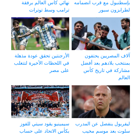
بإسطنبول مع قرب انضمامه
نهائي كأس العالم برفقة
لطرابزون سبور
ترامب وسط توترات
آلاف المصريين يحتفون
الأرجنتين تحقق عودة مذهلة
بمنتخب بلادهم بعد أفضل
في اللحظات الأخيرة لتتغلب
مشاركة في تاريخ كأس
على مصر
العالم
ليفربول ينفصل عن المدرب
سيمينيو يقود سيتي للفوز
سلوت بعد موسم مخيب
بكأس الاتحاد على حساب