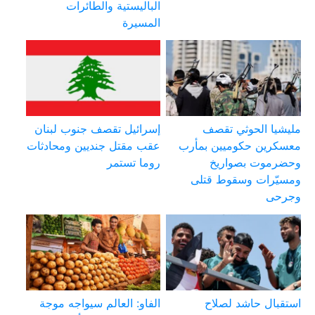
الباليستية والطائرات
المسيرة
مليشيا الحوثي تقصف
إسرائيل تقصف جنوب لبنان
معسكرين حكوميين بمأرب
عقب مقتل جنديين ومحادثات
وحضرموت بصواريخ
روما تستمر
ومسيّرات وسقوط قتلى
وجرحى
استقبال حاشد لصلاح
الفاو: العالم سيواجه موجة