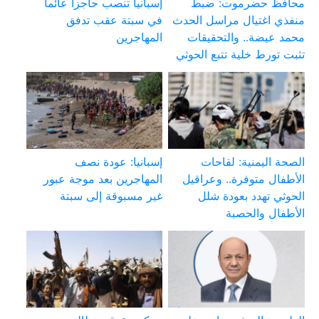
محافظ حضرموت: ضبط
إسبانيا تنصب حاجزا عائما
منفذي اغتيال مراسل الحدث
في سبتة عقب تدفق
محمد عيضة.. والتحقيقات
المهاجرين
تثبت تورط خلية تتبع الحوثي
الصحة اليمنية: لقاحات
إسبانيا: عودة نصف
الأطفال متوفرة.. وعراقيل
المهاجرين بعد موجة عبور
الحوثي تهدد بعودة شلل
غير مسبوقة إلى سبتة
الأطفال والحصبة