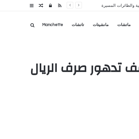
RSS
تسجيل
مقال
عمود
ة والطائرات المسيرة
الدخول
عشوائي
جانبي
بحث
ماتشات
مانشيتات
تاتشات
Manchette
عن
ار ) لوقف تدهور صرف الريال