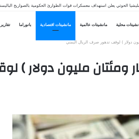
يشيا الحوثي يعلن استهداف معسكرات قوات الطوارئ الحكومية بالصواريخ الباليستي
نشيتات محلية
مانشيتات عالمية
مانشيتات اقتصادية
بانوراما
تقارير
ودية تودع (3مليار ومئتان مليون دول