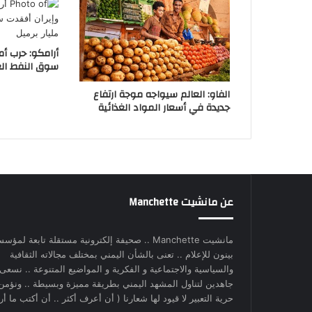
أرامكو: حرب أم
سوق النفط العالمية 2.6 
الفاو: العالم سيواجه موجة ارتفاع
جديدة في أسعار المواد الغذائية
عن مانشيت Manchette
مانشيت Manchette .. صحيفة إلكترونية مستقلة تابعة لمؤس
بينون للإعلام .. تعنى بالشأن اليمني بمختلف مجالاته الثقافية
والسياسية والاجتماعية و الفكرية و المواضيع المتنوعة .. نسعى
جاهدين لتناول المشهد اليمني بطريقة مميزة وبسيطة .. ونؤمن
حرية التعبير لا قيود لها شعارنا ( أن أعرف أكثر .. أن أكتب ما أري