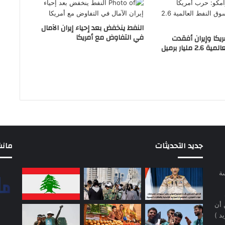
النفط ينخفض بعد إحياء إيران الآمال
في التفاوض مع أمريكا
ريكا وإيران أفقدت
مليار برميل
جديد التحديثات
مانشيت 
سة
 أن
د )