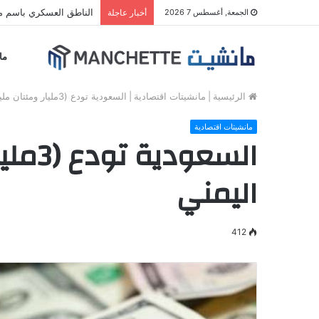
الناطق العسكري باسم مل
الجمعة, أغسطس 7 2026
أخبار عاجلة
ما
الرئيسية
|
مانشيتات اقتصادية
|
السعودية تودع (3مليار ومئتان مليون دولار ) لوقف تدهور صرف الريال اليمني
مانشيتات اقتصادية
السع
اليمني
412