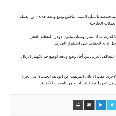
متخصصة بالشأن اليمني تناقش وضع وديعة جديدة من العملة
عملات الخارجية.
وأشارت المصادر ان الوديعة التي تجري المناقشة حولها قدرت ب 3 مليار ومئتان مليون دولار ، لتغطية العجز
عيل إدائه للحفاظ على استقرار الصرف.
التحالف العربي من أجل وضع وديعة لوضع حد للانهيار الريال
لأخرى عقب الإعلان المرتقب عن الوديعة الجديدة التي تجري
في عدن لتغطية احتياجاته من العملات الأجنبية.
Facebo
Twitter
LinkedIn
مشاركة عبر البريد
طباعة