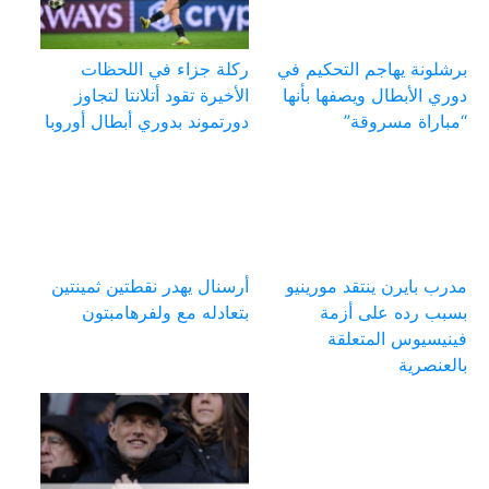
برشلونة يهاجم التحكيم في
ركلة جزاء في اللحظات
دوري الأبطال ويصفها بأنها
الأخيرة تقود أتلانتا لتجاوز
“مباراة مسروقة”
دورتموند بدوري أبطال أوروبا
مدرب بايرن ينتقد مورينيو
أرسنال يهدر نقطتين ثمينتين
بسبب رده على أزمة
بتعادله مع ولفرهامبتون
فينيسيوس المتعلقة
بالعنصرية