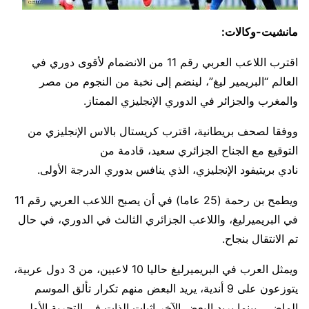
مانشيت-وكالات:
اقترب اللاعب العربي رقم 11 من الانضمام لأقوى دوري في
العالم “البريمير ليغ”، لينضم إلى نخبة من النجوم من مصر
والمغرب والجزائر في الدوري الإنجليزي الممتاز.
ووفقا لصحف بريطانية، اقترب كريستال بالاس الإنجليزي من
التوقيع مع الجناح الجزائري سعيد، قادمة من
نادي بريتيفود الإنجليزي، الذي ينافس بدوري الدرجة الأولى.
ويطمح بن رحمة (25 عاما) في أن يصبح اللاعب العربي رقم 11
في البريميرليغ، واللاعب الجزائري الثالث في الدوري، في حال
تم الانتقال بنجاح.
ويمثل العرب في البريميرليغ حاليا 10 لاعبين، من 3 دول عربية،
يتوزعون على 9 أندية، يريد البعض منهم تكرار تألق الموسم
الماضي، بينما يريد البعض الآخر إثبات الذات في التجربة الأولى.