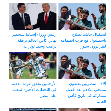
استقبال حاشد لصلاح
رئيس وزراء إسبانيا سيحضر
بإسطنبول مع قرب انضمامه
نهائي كأس العالم برفقة
لطرابزون سبور
ترامب وسط توترات
آلاف المصريين يحتفون
الأرجنتين تحقق عودة مذهلة
بمنتخب بلادهم بعد أفضل
في اللحظات الأخيرة لتتغلب
مشاركة في تاريخ كأس
على مصر
العالم