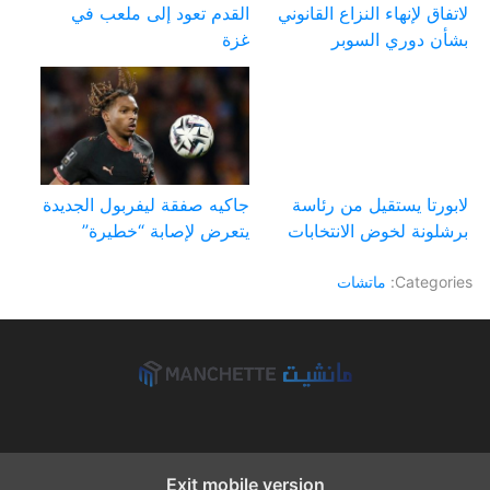
لاتفاق لإنهاء النزاع القانوني
القدم تعود إلى ملعب في
بشأن دوري السوبر
غزة
لابورتا يستقيل من رئاسة
جاكيه صفقة ليفربول الجديدة
برشلونة لخوض الانتخابات
يتعرض لإصابة “خطيرة”
Categories:
ماتشات
Exit mobile version