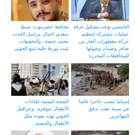
الخنبشي يوجه بتشكيل غرفة
محافظ حضرموت: ضبط
عمليات مشتركة لتنظيم
منفذي اغتيال مراسل الحدث
حركة مقطورات الغاز من
محمد عيضة.. والتحقيقات
صافر وضمان وصولها
تثبت تورط خلية تتبع الحوثي
للمحافظات المحررة
إسبانيا تنصب حاجزا عائما
الصحة اليمنية: لقاحات
في سبتة عقب تدفق
الأطفال متوفرة.. وعراقيل
المهاجرين
الحوثي تهدد بعودة شلل
الأطفال والحصبة