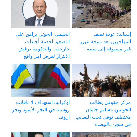
إسبانيا: عودة نصف
العليمي: الحوثي يراهن على
المهاجرين بعد موجة عبور
التصعيد لخدمة أجندات
غير مسبوقة إلى سبتة
خارجية.. والحكومة ترفض
الابتزاز لفرض أمر واقع
مركز حقوقي يطالب
أوكرانيا: استهداف 4 ناقلات
الحوثيين بتسليم جثمان
روسية في البحر الأسود وبحر
مختطف توفي تحت التعذيب
آزوف
في سجن بالبيضاء