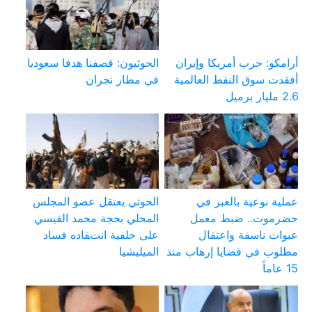
أرامكو: حرب أمريكا وإيران
الحوثيون: قصفنا هدفا سعوديا
أفقدت سوق النفط العالمية
في مطار نجران
2.6 مليار برميل
عملية نوعية بالعبر في
الحوثي يعتقل عضو المجلس
حضرموت.. ضبط معمل
المحلي بحجة محمد القيسي
عبوات ناسفة واعتقال
على خلفية انتقاده فساد
مطلوب في قضايا إرهاب منذ
الميليشيا
15 عاماً