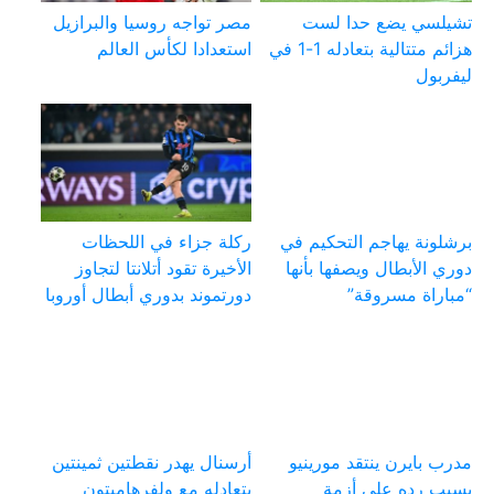
تشيلسي يضع حدا لست
مصر تواجه روسيا والبرازيل
هزائم متتالية بتعادله 1-1 في
استعدادا لكأس العالم
ليفربول
برشلونة يهاجم التحكيم في
ركلة جزاء في اللحظات
دوري الأبطال ويصفها بأنها
الأخيرة تقود أتلانتا لتجاوز
“مباراة مسروقة”
دورتموند بدوري أبطال أوروبا
مدرب بايرن ينتقد مورينيو
أرسنال يهدر نقطتين ثمينتين
بسبب رده على أزمة
بتعادله مع ولفرهامبتون