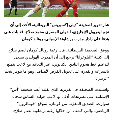
شار تقرير لصحيفة “ديلي إكسبريس” البريطانية، الأحد، إلى أن
نجم ليفربول الإنجليزي، الدولي المصري محمد صلاح، قد بات على
هدفا على رادار مدرب برشلونة الإسباني، رونالد كومان.
ووفق الصحيفة البريطانية، فإن رغبة رونالد كومان لضم صلاح
إلى كتيبة “البلوغرانا” يرجع إلى أن المدرب الهولندي يسعى
لتدعيم خط هجوم النادي الكتالوني، عبر التعاقد مع لاعب يتمتع
بالسرعة والقدرة على تحويل الفرص لأهداف، وهو ما يتوفر بنجم
“الريدز”.
واستندت الصحيفة في تقريرها الذي نقلته أيضا صحيفة “آس”
الإسبانية على تصريحات أدلى بها لاعب هولندا السابق شجاك
سوارت، الصديق المقرّب من كومان، لموقع “فوتبالزون”
الرياضي، والتي كشف من خلالها رغبة برشلونة بضم صلاح.