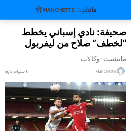
صحيفة: نادي إسباني يخطط
“لخطف” صلاح من ليفربول
مانشيت-وكالات
Manchette
6 سنوات ago