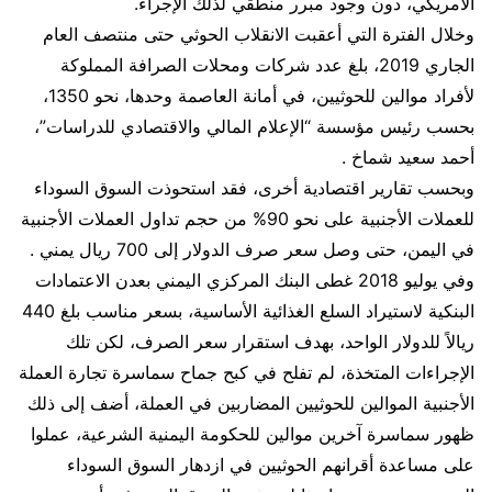
الأمريكي، دون وجود مبرر منطقي لذلك الإجراء.
وخلال الفترة التي أعقبت الانقلاب الحوثي حتى منتصف العام
الجاري 2019، بلغ عدد شركات ومحلات الصرافة المملوكة
لأفراد موالين للحوثيين، في أمانة العاصمة وحدها، نحو 1350،
بحسب رئيس مؤسسة “الإعلام المالي والاقتصادي للدراسات”،
أحمد سعيد شماخ .
وبحسب تقارير اقتصادية أخرى، فقد استحوذت السوق السوداء
للعملات الأجنبية على نحو 90% من حجم تداول العملات الأجنبية
في اليمن، حتى وصل سعر صرف الدولار إلى 700 ريال يمني .
وفي يوليو 2018 غطى البنك المركزي اليمني بعدن الاعتمادات
البنكية لاستيراد السلع الغذائية الأساسية، بسعر مناسب بلغ 440
ريالاً للدولار الواحد، بهدف استقرار سعر الصرف، لكن تلك
الإجراءات المتخذة، لم تفلح في كبح جماح سماسرة تجارة العملة
الأجنبية الموالين للحوثيين المضاربين في العملة، أضف إلى ذلك
ظهور سماسرة آخرين موالين للحكومة اليمنية الشرعية، عملوا
على مساعدة أقرانهم الحوثيين في ازدهار السوق السوداء