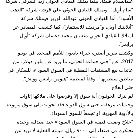
عبدالسلام فليتة، بينما يمتلك القيادي الحوثي زيد الشرفي، شركة
“سام أويل”، ويمتلك القيادي الحوثي علي قرشة شركة “الذهب
الأسود”، أما القيادي الحوثي عبدالله الوزير فيمتلك شركة
“أتلانتيك أويل، و”مرديف للاستثمار”، كما كشفت المصادر عن
امتلاك القيادي الحوثي دغسان محمد دغسان شركة “أويل
برايمر”.
وكشف تقرير أصدره خبراء تابعون للأمم المتحدة في يونيو
2017، عن “جني جماعة الحوثي، ما يزيد عن مليار دولار، من
عائدات بيع المشتقات النفطية في السوق السوداء، للسكان في
مناطق سيطرتها”، وفقاً لمنظمة “هيومن رايتس ووتش”.
حتى العلاج
لم يترك الحوثيون أية سوق إلا وفرضوا على ملاكها إتاوات
وجبايات مرهقة، حتى سوق الدواء فقد تحولت إلى سوق موبوءة
بالأدوية المهربة، أو تجمعاً للسوق السوداء.
“علاج وصلت قيمته في السوق السوداء عند صيدلية وحيدة
تحتكره في صنعاء إلى ٩٠٠٠ ريال، قيمته الفعلية لا تزيد عن