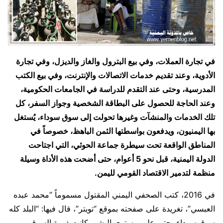
في تجارة العملات، وفي بيع البترول والغاز والديزل، وفي تجارة
الأدوية، وعند تقديم خدمات الاتصالات والإنترنت، وفي بيع الكتب
المدرسية، وحتى عند التقدم للدراسة في الجامعات الحكومية،
وعند الحاجة للحصول على البطاقة الشخصية وجواز السفر، كل
تلك الخدمات والمنشآت وغيرها تحولت إلى سوق سوداء، يُستغل
بها اليمنيون، ويدفعون بواسطتها الثمن الباهظ، خصوصاً في
المناطق الواقعة تحت سيطرة جماعة الحوثي، التي اجتاحت
الدولة اليمنية، قبل نحو 5 أعوام، حتى أضحت هذه الأداة وسيلة
منظمة لتدمير الاقتصاد القومي لليمن.
في 2016، كتب الصحفي اليمني المقتول مسموماً “محمد عبده
العبسي”، تغريدة على صفحته بموقع “تويتر”، قال فيها: “البلد كله
سوق سوداء، حتى على مستوى البشر، كانت ذروة السوق