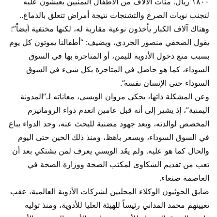
١٨٠٠ ريال. مئات الآلاف من الأطفال اليمنيين يعيشون عليه
لتجنب نوبات الصرع والتشنجات نتيجة أمراض تتعلق بالدماغ..
وهناك آلاف الكبار يأخذون نوعية مقاربة له، لكنها مختفية أيضاً”؛
يقول الصحفي منصور الجردي، ويضيف: “أطفالنا يموتون كل يوم
بسبب منع دخول الأدوية لليمن، أو المتاجرة بها في السوق
السوداء، كما هو حاصل في المتاجرة بكل شيء في السوق
السوداء حتى الإنسان نفسه”.
وعن المشكلة ذاتها، يحكي مروان الويسي، معاناته لـ”المدونة
اليمنية”، إذ يشير إلى أنه قبل عامين انعدم دواء الروماتيزم
المخصص لوالدته، وبعد جهود مضنية للبحث عنه، وجد الدواء يباع
في السوق السوداء، وبسعر باهظ، ومنذ ذلك الحين حتى اليوم
والحال كما هو عليه. ولم يعُد الويسي يعرف لمن يشتكي بعد أن
تعب من تقديم الشكاوى لمكتب الصحة ووزارة الصحة في
العاصمة صنعاء.
ضايق الحوثيون الوكلاء المحليين لشركات الأدوية العالمية، عقب
تعيينهم محمد المداني رئيساً للهيئة العليا للأدوية، ومنذ توليه