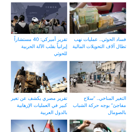
فساد الحوثي.. عمليات نهب
تقرير أميركي: 40 مستشاراً
تطال آلاف التحويلات المالية
إيرانياً بقلب الآلة الحربية
للحوثي
التغير المناخي.. “سلاح
تقرير مصري يكشف عن تغير
مفاجئ” بوجه حركة الشباب
كبير في العمليات الإرهابية
بالصومال
بالدول العربية