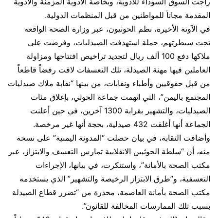
راجت السوق السوداء للأدوية، وبخاصة الأدوية المزمنة والأدوية
المقدمة مجاناً للمواطنين من قبل المنظمات الدولية.
في الآونة الأخيرة، نظم الحوثيون، عبر وزارة الصحة الواقعة
تحت سيطرتهم، حملة استهدفت الصيدليات، وفرضت على
ملاكها دفع 100 ألف ريال لتجديد تراخيص افتتاحها ومزاولة
العاملين فيها مهنة الصيدلة، تلك التعسفات لاقت رفضاً قاطعاً
من قبل حقوقيين وأطباء ونقابات، من بينها “نقابة ملاك صيدليات
المجتمع باليمن”، التي اتهمت جماعة الحوثي، بإغلاق مئات
الصيدليات، والتشهير بقرابة 1300 آخرين، في حين أعلنت
الجماعة أنها أغلقت 432 صيدلية، بحجة أنها غير مرخصة.
وأضافت النقابة، في بيان حصلت “المدونة اليمنية” على نسخة
منه، أن “سلطة الحوثيين الانقلابية تمارس التعسف والابتزاز، عبر
مكتب الصحة بالأمانة”، واستنكرت، في بيانها، الإجراءات
التعسفية، و”طرق الابتزاز الرخيصة والتشهير” الذي يستخدمه
مكتب الصحة بأمانة العاصمة، محذرة من “تضرر قطاع الصيدلة
بسبب تلك الممارسات المخالفة للقانون”.