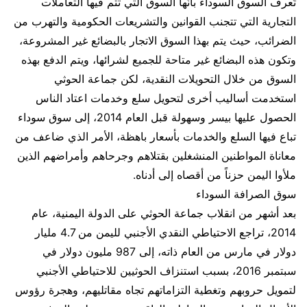
تُعرف السوق السوداء بأنّها السوق التي تتم فيها التعاملات
التجارية التي تتجنب القوانين والتشريعات الحكومية والتهرب من
الضرائب، حيث يتم بهذا السوق الاتجار بالبضائع غير المشروعة،
وتكون هذه البضائع غير متاحة للجميع لشرائها، ويتم الدفع بهذه
السوق من خلال التحويلات النقدية، لكن جماعة الحوثي
استخدمت أساليب أخرى لتحويل سلع وخدمات اعتاد الناس
الحصول عليها بيسر وسهولة قبل العام 2014، إلى سوق سوداء
تباع فيها السلع والخدمات بأسعار باهظة، الأمر الذي ضاعف من
معاناة المواطنين المنشغلين بقتلاهم وجرحاهم وأمراضهم الذين
ملأوا اليمن حزناً من أقصاه إلى أدناه.
سوق الصرافة السوداء
بعد أشهر من انقلاب جماعة الحوثي على الدولة اليمنية، عام
2014، تراجع الاحتياطي النقدي الأجنبي لليمن من 4.7 مليار
دولار في مارس من العام ذاته، إلى 987 مليون دولار في
سبتمبر 2016، بسبب استنزاف الحوثيين للاحتياطي الأجنبي
لتمويل حروبهم وتغطية التزاماتهم تجاه مقاتليهم، وهجرة رؤوس