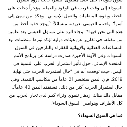
السوداء إلى وقت قريب في الوقود والعملة. مؤخراً دخلت على
الخط، وبقوة، المنظمات والعمل الإنساني.. وهكذا من سيئ إلى
أسوأ”. واختتم العبسي تغريدته متسائلاً: “أيوجد حقبة أحط من
هذه التي نحن فيها؟”. وجاء الرد على تساؤل العبسي بعد عامين
من مقتله، في تقارير عن هيئات دولية تؤكد تورط منظمات بيع
المساعدات الغذائية والإيوائية للفقراء والنازحين في السوق
السوداء. وفي الآونة الأخيرة صدرت دراسة عن برنامج الأمم
المتحدة الإنمائي، حول تأثير استمرار الحرب على التنمية في
اليمن، حيث توقعت أنه في “حال استمرت الحرب حتى نهاية
2019، فإن اليمن ستخسر 21 عاماً من مكاسب التنمية، وفي
حال استمرار الحرب أكثر من ذلك، فستفقد اليمن 40 عاماً”..
مقابل ذلك هناك ازدهار تنموي وثراء كبير لدى تجار الحرب من
كل الأطراف وهوامير “السوق السوداء”.
فما هي السوق السوداء؟