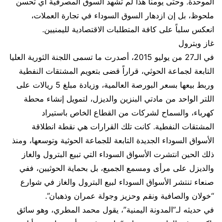
الموحدة. وحتى يومنا هذا لم تشهد السوق المصرفية أي تحسن
ملحوظ، بل إن ازدهار السوق السوداء في تجارة العملات،
انعكس سلباً على كافة المتطلبات الاقتصادية لليمنيين.
غاز وبترول
في الـ27 من يوليو 2015، أصدرت ما تسمى اللجنة الثورية العليا
التابعة لجماعة الحوثي، قراراً قضى بتعويم المشتقات النفطية
وربط بيعها بسعر البورصة العالمية، وزيادة مبلغ 5 ريالات على
اللتر الواحد من مادتي البنزين والديزل، لتمويل إنشاء محطة
كهرباء، والسماح لشركات من القطاع الخاص باستيراد
المشتقات النفطية. كانت تلك القرارات هي نقطة انطلاقة
الأسواق السوداء الجديدة التابعة للجماعة الحوثية وتوسعها، ومنذ
ذلك الحين انتشرت الأسواق السوداء التي تبيع البترول والغاز
والديزل على مرأى ومسمع الجميع، بل بحماية الحوثيين، ففي
صنعاء تنتشر الأسواق السوداء لبيع البترول والغاز في شوارع
“خولان والصافية ونقم وحزيز وجولة عمران وذهبان”.
في حديثه لـ”المدونة اليمنية”، يقول محمد المطري، وهو سائق