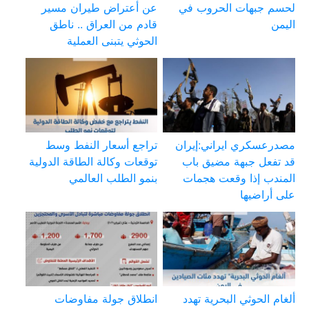
لحسم جبهات الحروب في
عن أعتراض طيران مسير
اليمن
قادم من العراق .. ناطق
الحوثي يتبنى العملية
مصدرعسكري ايراني:إيران
تراجع أسعار النفط وسط
قد تفعل جبهة مضيق باب
توقعات وكالة الطاقة الدولية
المندب إذا وقعت هجمات
بنمو الطلب العالمي
على أراضيها
ألغام الحوثي البحرية تهدد
انطلاق جولة مفاوضات