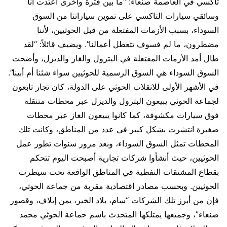
تاكسي في العاصمة صنعاء: “ما بين فترة وأخرى اعتدت أنا
وسائقي سيارات التاكسي على تموين سياراتنا من السوق
السوداء، بسبب الأزمات المفتعلة من قبل الحوثيين، لأننا
مضطرون، ما لم فسوف تتعطل أعمالنا”. ويضيف قائلاً: “لقد
طال أمد الأزمات المفتعلة في البترول والغاز والديزل، وأضحت
السوق السوداء هي السوق الرسمية للحوثيين سواء شئنا أم أبينا”.
في الأشهر الأولى للانقلاب الحوثي على الدولة، كان تجار تابعون
لجماعة الحوثي يبيعون البترول والديزل عبر محطات متنقلة
فوق سيارات مكشوفة، كما كانوا يبيعون الغاز عبر محطات
صغيرة انتشرت بشكل كبير في عدد من المناطق، وكانت تلك
المحطات تمثل السوق السوداء، وبعد مرور سنوات تطور عمل
الحوثيين، حيث أنشأوا شركات تجارية أصبحت اليوم تتحكم
بقطاع المشتقات النفطية في المناطق الواقعة تحت سيطرت
الحوثيين. وبحسب مصادر اقتصادية مقربة من جماعة الحوثي،
فإن من أبرز تلك الشركات “سام، بلاد الخير، يمن إيلاف، وقصور
صنعاء”، وجميعها يمتلكها المتحدث باسم جماعة الحوثي محمد