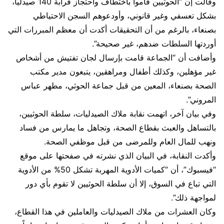
وقالت إن “الحوثيين قاموا باختطاف واحتجاز قرابة 140 صيدلياً،
بشكل تعسفي وغير قانوني، وأودعوهم السجن الاحتياطي
بصنعاء، بالرغم من أن التحقيقات أكدت أن معظم المبررات التي
أوردتها السلطات ضدهم، غير صحيحة”.
وأضافت أن “الجماعة قامت بإرسال لجان تفتيش من أشخاص
غير مؤهلين، وكذلك أطفال ومراهقين، يتبعون مدير مكتب
الصحة بصنعاء، المعين من قبل جماعة الحوثي، مطهر عباس
المروني”.
وفي بيان آخر، اتهمت نقابة ملاك الصيدليات، سلطة الحوثيين،
بالتساهل والعبث بقطاع الصحة، وتجاهل ما يمارس من فساد
ونهب للمال العام وللمرضى من قبل موظفي الصحة.
وأكدت النقابة، في البيان الذي نشرته في صفحتها على موقع
“فيسبوك”، أن “كميات الأدوية المهربة تشكل 50% من الأدوية
التي تباع في السوق، إلا أن سلطة الحوثيين لا تقوم بأي دور
لمواجهة ذلك”.
وكان العشرات من ملاك الصيدليات والعاملين في هذا القطاع،