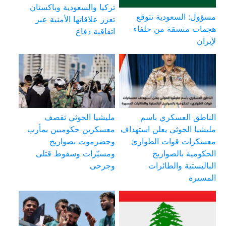
تركيا والسعودية وباكستان
مسؤول: السعودية تتوقع
تعزز علاقاتها الأمنية عبر
هجمات منسقة من حلفاء
اتفاقية دفاع
لإيران
الناطق العسكري باسم
مليشيا الحوثي تقصف
مليشيا الحوثي يعلن استهداف
معسكرين حكوميين بمأرب
معسكرات قوات الطوارئ
وحضرموت بصواريخ
الحكومية بالصواريخ
ومسيّرات وسقوط قتلى
الباليستية والطائرات
وجرحى
المسيرة