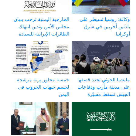
وكالة: روسيا تسيطر على
الخارجية اليمنية ترحب ببيان
بلدتين أخريين في شرق
مجلس الأمن وتدين انتهاك
أوكرانيا
الطائرات الإيرانية للسيادة
مليشيا الحوثي تجدد قصفها
خمسة محاور برية مرشحة
على مدينة مأرب ودفاعات
لحسم جبهات الحروب في
الجيش تسقط مسيّرة
اليمن