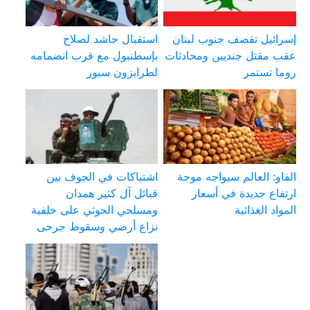
إسرائيل تقصف جنوب لبنان
استقبال حاشد لصلاح
عقب مقتل جنديين ومحادثات
بإسطنبول مع قرب انضمامه
روما تستمر
لطرابزون سبور
الفاو: العالم سيواجه موجة
اشتباكات في الجوف بين
ارتفاع جديدة في أسعار
قبائل آل كثير همدان
المواد الغذائية
ومسلحي الحوثي على خلفية
نزاع أرضي وسقوط جرحى