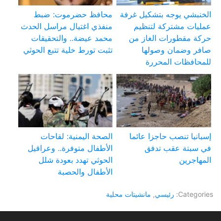
الخنبشي يوجه بتشكيل غرفة
محافظ حضرموت: ضبط
عمليات مشتركة لتنظيم
منفذي اغتيال مراسل الحدث
حركة مقطورات الغاز من
محمد عيضة.. والتحقيقات
صافر وضمان وصولها
تثبت تورط خلية تتبع الحوثي
للمحافظات المحررة
إسبانيا تنصب حاجزا عائما
الصحة اليمنية: لقاحات
في سبتة عقب تدفق
الأطفال متوفرة.. وعراقيل
المهاجرين
الحوثي تهدد بعودة شلل
الأطفال والحصبة
Categories:
رئيسي
,
مانشيتات محلية