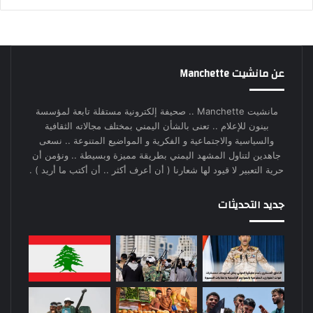
عن مانشيت Manchette
مانشيت Manchette .. صحيفة إلكترونية مستقلة تابعة لمؤسسة
بينون للإعلام .. تعنى بالشأن اليمني بمختلف مجالاته الثقافية
والسياسية والاجتماعية و الفكرية و المواضيع المتنوعة .. نسعى
جاهدين لتناول المشهد اليمني بطريقة مميزة وبسيطة .. ونؤمن أن
حرية التعبير لا قيود لها شعارنا ( أن أعرف أكثر .. أن أكتب ما أريد ) .
جديد التحديثات