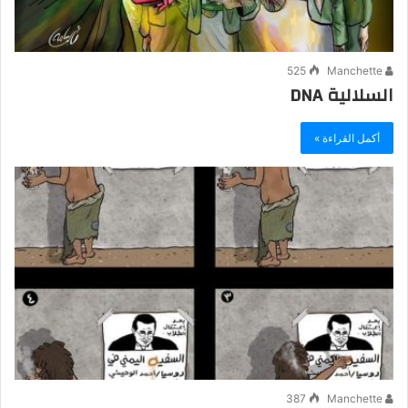
525
Manchette
السلالية DNA
أكمل القراءة »
387
Manchette