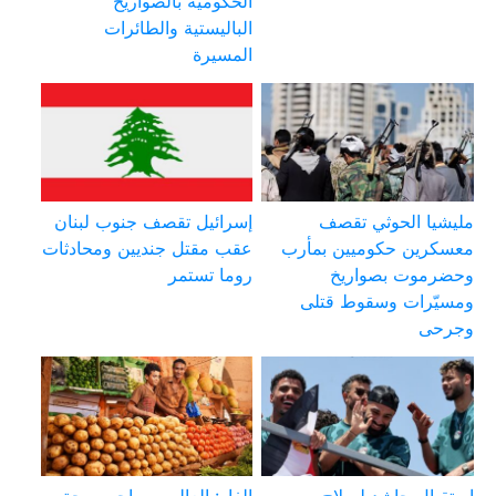
الحكومية بالصواريخ
الباليستية والطائرات
المسيرة
مليشيا الحوثي تقصف
إسرائيل تقصف جنوب لبنان
معسكرين حكوميين بمأرب
عقب مقتل جنديين ومحادثات
وحضرموت بصواريخ
روما تستمر
ومسيّرات وسقوط قتلى
وجرحى
استقبال حاشد لصلاح
الفاو: العالم سيواجه موجة