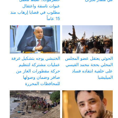
عبوات ناسفة واعتقال
مطلوب في قضايا إرهاب منذ
15 عاماً
الحوثي يعتقل عضو المجلس
الخنبشي يوجه بتشكيل غرفة
المحلي بحجة محمد القيسي
عمليات مشتركة لتنظيم
على خلفية انتقاده فساد
حركة مقطورات الغاز من
الميليشيا
صافر وضمان وصولها
للمحافظات المحررة