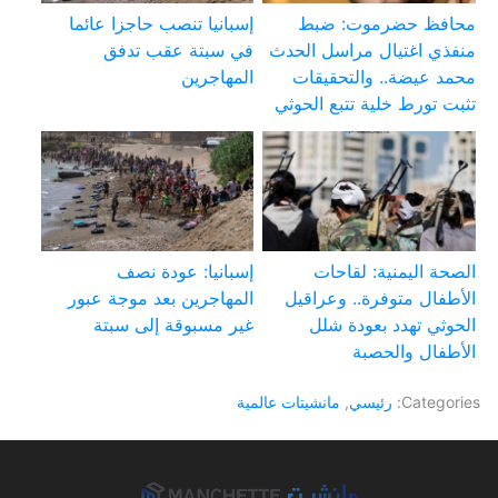
محافظ حضرموت: ضبط
إسبانيا تنصب حاجزا عائما
منفذي اغتيال مراسل الحدث
في سبتة عقب تدفق
محمد عيضة.. والتحقيقات
المهاجرين
تثبت تورط خلية تتبع الحوثي
الصحة اليمنية: لقاحات
إسبانيا: عودة نصف
الأطفال متوفرة.. وعراقيل
المهاجرين بعد موجة عبور
الحوثي تهدد بعودة شلل
غير مسبوقة إلى سبتة
الأطفال والحصبة
Categories:
رئيسي
,
مانشيتات عالمية