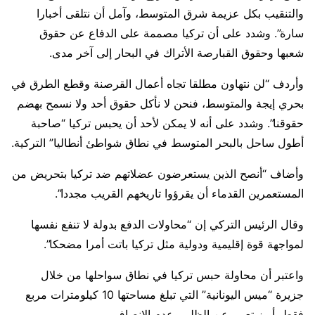
والتنقيب بكل عزيمة شرق المتوسط، وآمل أن نتلقى أخبارا
سارة”. وشدد على أن تركيا مصممة على الدفاع عن حقوق
شعبها وحقوق القبارصة الأتراك في البحار إلى آخر مدى.
وأردف “لن نتهاون مطلقا تجاه أعمال القرصنة وقطع الطرق في
بحري إيجة والمتوسط، فنحن لا نأكل حقوق أحد ولا نسمح بهضم
حقوقنا”. وشدد على أنه لا يمكن لأحد أن يحبس تركيا “صاحبة
أطول ساحل بالبحر المتوسط في نطاق شواطئ أنطاليا” التركية.
وأضاف “أنصح الذين يستعرضون عضلاتهم ضد تركيا بتحريض من
المستعمرين القدماء أن يقرؤوا تاريخهم القريب مجددا”.
وقال الرئيس التركي إن “محاولات الدفع بدولة لا تنفع نفسها
لمواجهة قوة إقليمية ودولية مثل تركيا باتت أمرا مضحكا”.
واعتبر أن محاولة حبس تركيا في نطاق سواحلها من خلال
جزيرة “ميس اليونانية” التي تبلغ مساحتها 10 كيلومترات مربع
فقط، أبرز تعبير عن الظلم وعدم الإنصاف.