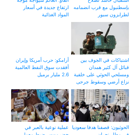
بإسطنبول مع قرب انضمامه
ارتفاع جديدة في أسعار
لطرابزون سبور
المواد الغذائية
اشتباكات في الجوف بين
أرامكو: حرب أمريكا وإيران
قبائل آل كثير همدان
أفقدت سوق النفط العالمية
ومسلحي الحوثي على خلفية
2.6 مليار برميل
نزاع أرضي وسقوط جرحى
الحوثيون: قصفنا هدفا سعوديا
عملية نوعية بالعبر في
في مطار نجران
حضرموت.. ضبط معمل