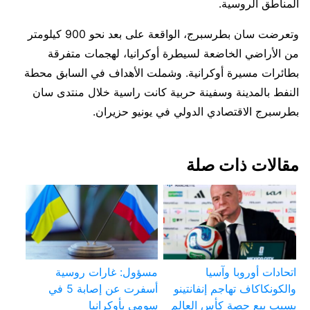
المناطق الروسية.
وتعرضت سان بطرسبرج، الواقعة على بعد نحو 900 كيلومتر
من الأراضي الخاضعة لسيطرة أوكرانيا، لهجمات متفرقة
بطائرات ⁠مسيرة ​أوكرانية. وشملت الأهداف في السابق محطة ​
النفط بالمدينة وسفينة حربية كانت راسية خلال منتدى سان
بطرسبرج الاقتصادي الدولي في ​يونيو حزيران.
مقالات ذات صلة
اتحادات أوروبا وآسيا
مسؤول: غارات روسية
والكونكاكاف تهاجم إنفانتينو
أسفرت عن إصابة 5 في
بسبب بيع حصة كأس العالم
سومي بأوكرانيا