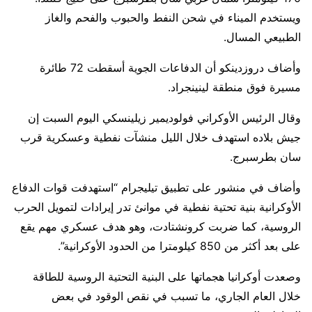
ويستخدم الميناء في شحن النفط والحبوب والفحم والغاز
الطبيعي ​المسال.
وأضاف دروزدينكو أن الدفاعات الجوية أسقطت 72 طائرة
مسيرة ​فوق منطقة لينينجراد.
وقال الرئيس الأوكراني فولوديمير زيلينسكي اليوم السبت إن
جيش بلاده ‌استهدف ⁠خلال الليل منشآت نفطية وعسكرية قرب
سان بطرسبرج.
وأضاف في منشور على تطبيق تيليجرام “استهدفت قوات الدفاع
الأوكرانية بنية تحتية نفطية في موانئ تدر إيرادات لتمويل الحرب
الروسية، كما ضربت كرونشتادت، ​وهو هدف عسكري ​مهم يقع
⁠على بعد أكثر من 850 كيلومترا من الحدود الأوكرانية”.
وصعدت أوكرانيا هجماتها على البنية التحتية الروسية ​للطاقة
خلال العام الجاري، ما تسبب في نقص ​الوقود ⁠في بعض