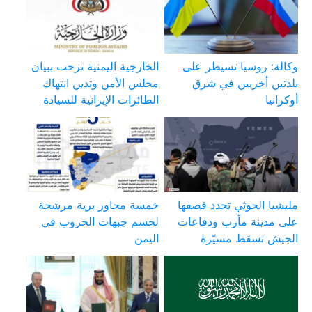
وكالة: روسيا تسيطر على
الخارجية اليمنية ترحب ببيان
بلدتين أخريين في شرق
مجلس الأمن وتدين انتهاك
أوكرانيا
الطائرات الإيرانية للسيادة
مليشيا الحوثي تجدد قصفها
خمسة محاور برية مرشحة
على مدينة مأرب ودفاعات
لحسم جبهات الحروب في
الجيش تسقط مسيّرة
اليمن