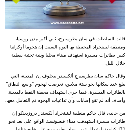
قالت السلطات في سان بطرسبرج، ثاني أكبر مدن روسيا،
ومنطقة لينينجراد ​المحيطة بها اليوم السبت إن هجوما أوكرانيا
كبيرا ‌بطائرات مسيرة استهدف ميناء محليا وبنية تحتية نفطية
خلال الليل.
وقال حاكم سان بطرسبرج ألكسندر بيجلوف إن المدينة، التي
يبلغ عدد سكانها نحو ستة ملايين، تعرضت لهجوم “واسع النطاق”
بالطائرات المسيرة، فيما جرى استهداف محطة النفط بالمدينة.
وأضاف أنه لم تقع ⁠إصابات وأن تداعيات الهجوم تم التعامل معها.
من جانبه، قال ​حاكم منطقة لينينجراد ألكسندر دروزدينكو إن
طائرات مسيرة استهدفت ميناء ​فيسوتسك الواقع على بعد نحو
170 كيلومترا شمال غربي سان بطرسبرج على خليج فنلندا.