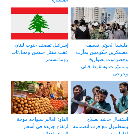
مليشيا الحوثي تقصف
إسرائيل تقصف جنوب لبنان
معسكرين حكوميين بمأرب
عقب مقتل جنديين ومحادثات
وحضرموت بصواريخ
روما تستمر
ومسيّرات وسقوط قتلى
وجرحى
استقبال حاشد لصلاح
الفاو: العالم سيواجه موجة
بإسطنبول مع قرب انضمامه
ارتفاع جديدة في أسعار
لطرابزون سبور
المواد الغذائية