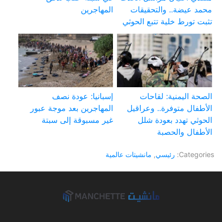
محمد عيضة.. والتحقيقات
المهاجرين
تثبت تورط خلية تتبع الحوثي
الصحة اليمنية: لقاحات
إسبانيا: عودة نصف
الأطفال متوفرة.. وعراقيل
المهاجرين بعد موجة عبور
الحوثي تهدد بعودة شلل
غير مسبوقة إلى سبتة
الأطفال والحصبة
Categories:
رئيسي
,
مانشيتات عالمية