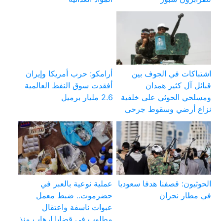
اشتباكات في الجوف بين
أرامكو: حرب أمريكا وإيران
قبائل آل كثير همدان
أفقدت سوق النفط العالمية
ومسلحي الحوثي على خلفية
2.6 مليار برميل
نزاع أرضي وسقوط جرحى
الحوثيون: قصفنا هدفا سعوديا
عملية نوعية بالعبر في
في مطار نجران
حضرموت.. ضبط معمل
عبوات ناسفة واعتقال
مطلوب في قضايا إرهاب منذ