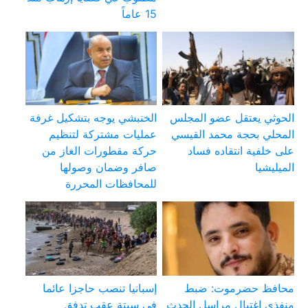
15 عاماً
الحوثي يعتقل عضو المجلس
الخنبشي يوجه بتشكيل غرفة
المحلي بحجة محمد القيسي
عمليات مشتركة لتنظيم
على خلفية انتقاده فساد
حركة مقطورات الغاز من
الميليشيا
صافر وضمان وصولها
للمحافظات المحررة
محافظ حضرموت: ضبط
إسبانيا تنصب حاجزا عائما
منفذي اغتيال مراسل الحدث
في سبتة عقب تدفق