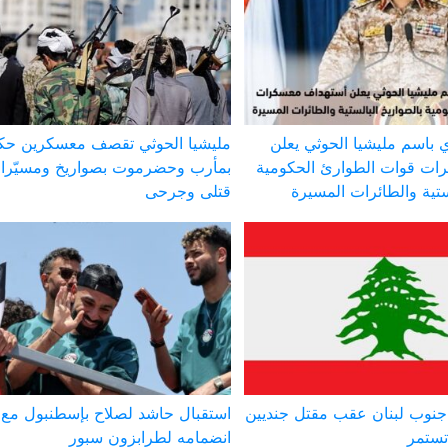
 باسم مليشيا الحوثي يعلن
مليشيا الحوثي تقصف معسكرين حك
ات قوات الطوارئ الحكومية
بمأرب وحضرموت بصواريخ ومسيّر
ستية والطائرات المسيرة
قتلى وجرحى
نوب لبنان عقب مقتل جنديين
استقبال حاشد لصلاح بإسطنبول مع
تستمر
انضمامه لطرابزون سبور