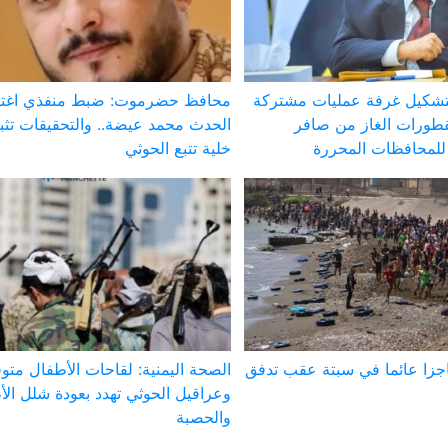
تشكيل غرفة عمليات مشتركة
محافظ حضرموت: ضبط منفذي اغتي
طورات الغاز من صافر
الحدث محمد عيضة.. والتحقيقات تث
لمحافظات المحررة
خلية تتبع الحوثي
اجزا عائما في سبتة عقب تدفق
الصحة اليمنية: لقاحات الأطفال متوف
وعراقيل الحوثي تهدد بعودة شلل ال
والحصبة