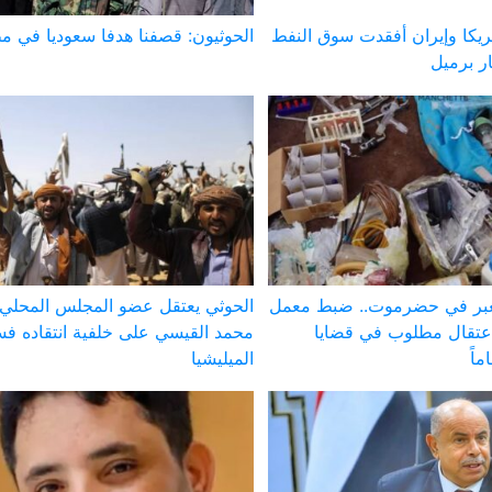
ريكا وإيران أفقدت سوق النفط
الحوثيون: قصفنا هدفا سعوديا في م
لعبر في حضرموت.. ضبط معمل
الحوثي يعتقل عضو المجلس المحلي
عتقال مطلوب في قضايا
محمد القيسي على خلفية انتقاده فس
الميليشيا