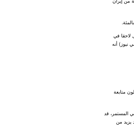
 من إيران
 لاحقا في
نيوز) أنه
ون متابعة
ي المستمر، قد
يزيد ​من