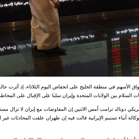
 الأسهم في منطقة الخليج على انخفاض اليوم الثلاثاء، إذ أثرت حالة 
 السلام بين الولايات المتحدة ​وإيران سلبا على الإقبال على المخاطر
ريكي دونالد ترامب ‌أمس الاثنين إن المفاوضات مع إيران لا تزال مس
كالة أنباء تسنيم الإيرانية قالت فيه إن طهران علقت المحادثات غير 