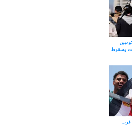
وميين
ات وسقوط
 قرب