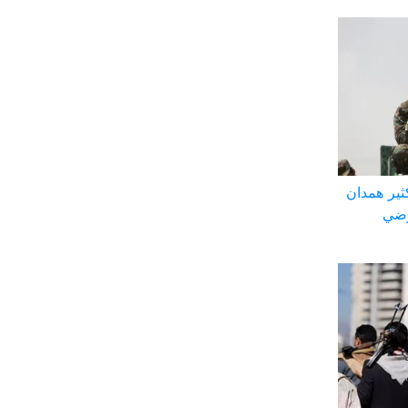
ثير همدان
رضي