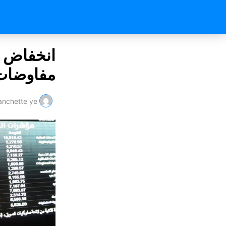
انخفاض م
مفاوضات 
nchette ye