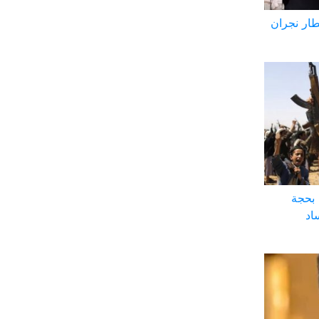
طار نجران
 بحجة
اد