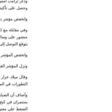
وذكر ترامب أمس أ
وحصل على تأكيدا
وانخفض مؤشر دبي الرئيسي 0.7 بالمئة، ​مع تراجع أسهم
وفي مقابلة مع (س
منشور على وسائل
يتوقع التوصل إلى 
وانخفض المؤشر في أبوظ
ونزل المؤشر القطري 0.3 بالمئة مع انخفاض سهم مصرف قطر ال
وقال ميلاد عزار 
التطورات في الم
وأضاف أن الضبابي
يستمران في كبح ا
الضغط على ​معنو