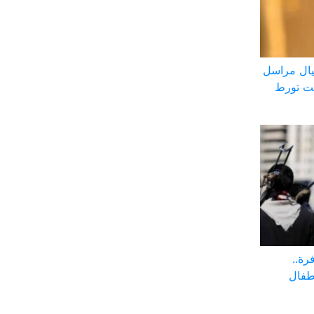
ال مراسل
بت تورط
رة..
أطفال