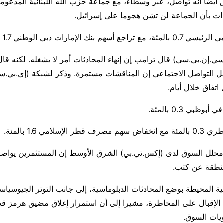
يضا أنه تواصل، عبر وسطاء، مع جماعة حزب الله اللبنانية المدعومة
ت ⁠بأن الجماعة لن تشن هجوما على إسرائيل.
 بنك الإمارات دبي الوطني 1.7 بالمئة.
ي.إن.بي.سي) قال ​ترامب إن إنهاء المحادثات أمر لا يشغله. لكنه قال
 التواصل الاجتماعي إن المناقشات مستمرة. وذكر لشبكة (إي.بي.سي 
اتفاق ​خلال أيام.
بي 0.3 بالمئة.
إسلامي 1.6 بالمئة.
محلل السوق لدى (إكس.تي.بي) الشرق ‌الأوسط ⁠إن المستثمرين يواصل
نطقة عن كثب.
ة المحيطة بوضع المحادثات الدبلوماسية، إلى جانب التوتر الجيوسياس
لإقبال على المخاطرة، مشيرا إلى أن استمرار إغلاق مضيق هرمز قد 
يات السوق.