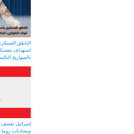
الناطق العسكري
استهداف معسكر
بالصواريخ البالي
إسرائيل تقصف ج
ومحادثات روما 