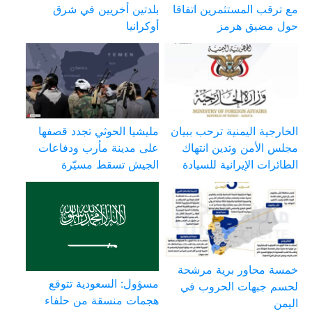
مع ترقب المستثمرين اتفاقا
بلدتين أخريين في شرق
حول مضيق هرمز
أوكرانيا
الخارجية اليمنية ترحب ببيان
مليشيا الحوثي تجدد قصفها
مجلس الأمن وتدين انتهاك
على مدينة مأرب ودفاعات
الطائرات الإيرانية للسيادة
الجيش تسقط مسيّرة
خمسة محاور برية مرشحة
مسؤول: السعودية تتوقع
لحسم جبهات الحروب في
هجمات منسقة من حلفاء
اليمن