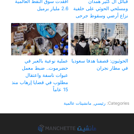
قبائل آل كثير همدان
أفقدت سوق النفط العالمية
ومسلحي الحوثي على خلفية
2.6 مليار برميل
نزاع أرضي وسقوط جرحى
الحوثيون: قصفنا هدفا سعوديا
عملية نوعية بالعبر في
في مطار نجران
حضرموت.. ضبط معمل
عبوات ناسفة واعتقال
مطلوب في قضايا إرهاب منذ
15 عاماً
Categories:
رئيسي
,
مانشيتات عالمية