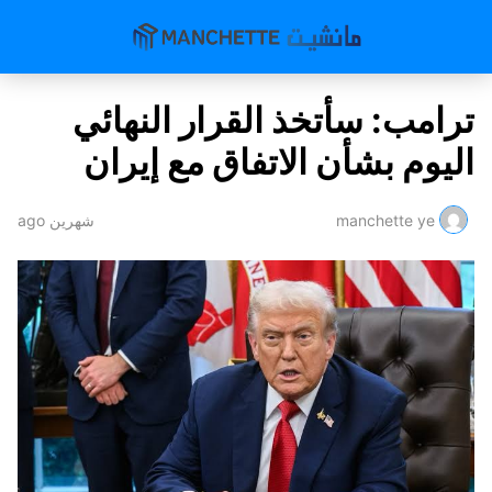
ترامب: سأتخذ القرار النهائي
اليوم بشأن الاتفاق مع إيران
manchette ye
شهرين ago