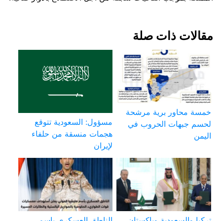
مقالات ذات صلة
خمسة محاور برية مرشحة
مسؤول: السعودية تتوقع
لحسم جبهات الحروب في
هجمات منسقة من حلفاء
اليمن
لإيران
تركيا والسعودية وباكستان
الناطق العسكري باسم