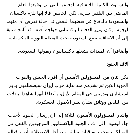
والشروط الكاملة للاتفاقية الدفاعية التي تم توقيعها العام
الماضي بين البلدين سرية، لكن ⁠الجانبين قالا إنها تلزم باكستان
والسعودية بالدفاع عن بعضهما البعض في حالة تعرض أي منهما
لهجوم. وكان وزير الدفاع الباكستاني خواجة آصف قد ألمح سابقا
إلى أن الاتفاقية تضع السعودية تحت المظلة النووية الباكستانية.
وأضافوا أن المعدات يشغلها باكستانيون وتمولها السعودية.
آلاف الجنود
ذكر اثنان من المسؤولين الأمنيين أن أفراد الجيش والقوات
الجوية الذين تم نشرهم منذ بداية حرب إيران سيضطلعون بدور
استشاري وتدريبي في المقام الأول، وأضافا أنهما شاهدا تبادلات
بين البلدين ووثائق بشأن نشر الأصول العسكرية.
وأشار المسؤولون الأمنيون الثلاثة إلى ‌أن إرسال ⁠الجنود الأحدث
جاء ليضيف إلى آلاف الجنود الباكستانيين الموجودين بالفعل في
المملكة بموجب اتفاقيات سابقة من أجل الاضطلاع بأدوار قتالية.