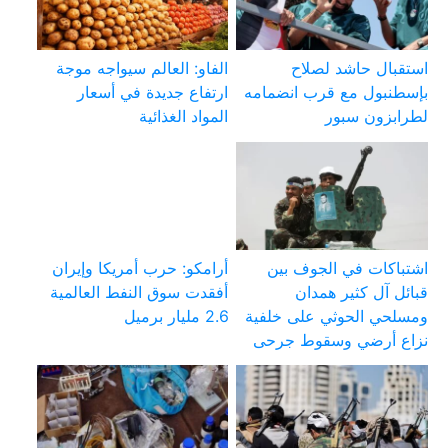
استقبال حاشد لصلاح
الفاو: العالم سيواجه موجة
بإسطنبول مع قرب انضمامه
ارتفاع جديدة في أسعار
لطرابزون سبور
المواد الغذائية
اشتباكات في الجوف بين
أرامكو: حرب أمريكا وإيران
قبائل آل كثير همدان
أفقدت سوق النفط العالمية
ومسلحي الحوثي على خلفية
2.6 مليار برميل
نزاع أرضي وسقوط جرحى