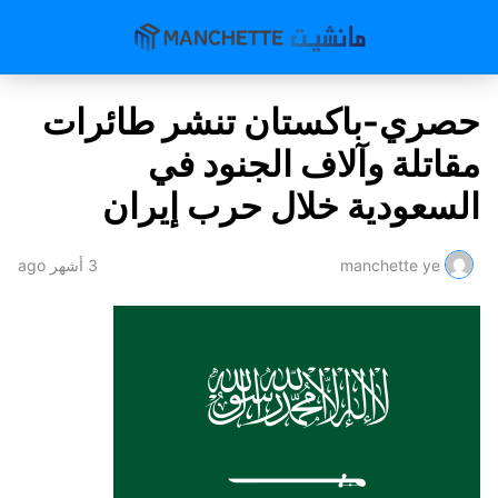
حصري-باكستان تنشر طائرات
مقاتلة وآلاف الجنود في
السعودية خلال حرب إيران
manchette ye
3 أشهر ago