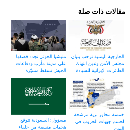
مقالات ذات صلة
الخارجية اليمنية ترحب ببيان
مليشيا الحوثي تجدد قصفها
مجلس الأمن وتدين انتهاك
على مدينة مأرب ودفاعات
الطائرات الإيرانية للسيادة
الجيش تسقط مسيّرة
خمسة محاور برية مرشحة
مسؤول: السعودية تتوقع
لحسم جبهات الحروب في
هجمات منسقة من حلفاء
اليمن