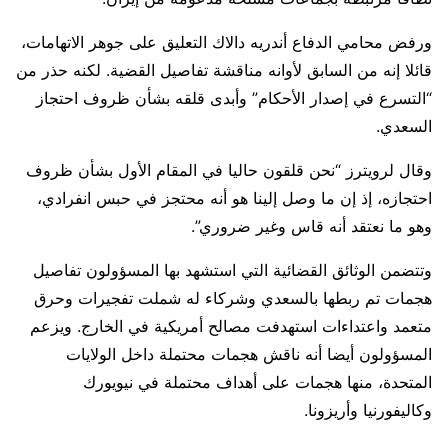
ورفض محامي الدفاع ​أندريه دالاك ⁠التعليق على جوهر الاتهامات،
قائلا إنه من السابق لأوانه مناقشة تفاصيل القضية. لكنه حذر من
“التسرع في إصدار الأحكام” وأبدى قلقه ​بشأن ظروف احتجاز
السعدي.
وقال لرويترز “نحن قلقون حاليا في المقام الأول بشأن ⁠ظروف
احتجازه، إذ إن ما وصل إلينا هو أنه محتجز في حبس انفرادي،
وهو ما نعتقد أنه قاس وغير ضروري”.
وتتضمن الوثائق القضائية التي استشهد بها المسؤولون تفاصيل
هجمات ⁠تم ربطها بالسعدي وشركاء له شملت تفجيرات وحرق
متعمد واعتداءات استهدفت مصالح أمريكية في الخارج. ويزعم
المسؤولون أيضا أنه ناقش هجمات محتملة داخل الولايات
المتحدة، منها هجمات على أهداف محتملة في نيويورك
وكاليفورنيا وأريزونا.