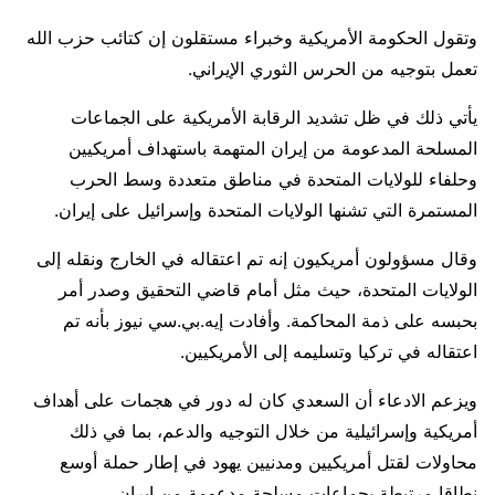
وتقول الحكومة ​الأمريكية وخبراء مستقلون إن كتائب حزب الله
تعمل بتوجيه من الحرس الثوري الإيراني.
يأتي ​ذلك في ظل تشديد الرقابة الأمريكية على الجماعات
المسلحة المدعومة من إيران المتهمة باستهداف أمريكيين
وحلفاء للولايات المتحدة في مناطق متعددة وسط الحرب
المستمرة التي تشنها الولايات المتحدة وإسرائيل على ​إيران.
وقال مسؤولون أمريكيون إنه تم اعتقاله في الخارج ونقله إلى
الولايات المتحدة، حيث مثل أمام قاضي التحقيق وصدر أمر
بحبسه على ذمة المحاكمة. وأفادت إيه.بي.سي نيوز بأنه ‌تم
⁠اعتقاله في تركيا وتسليمه إلى الأمريكيين.
ويزعم الادعاء أن السعدي كان له دور في هجمات على أهداف
أمريكية وإسرائيلية من خلال التوجيه والدعم، بما في ذلك
محاولات لقتل أمريكيين ومدنيين يهود في إطار حملة أوسع
نطاقا مرتبطة بجماعات مسلحة مدعومة ​من إيران.