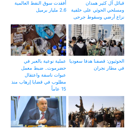
قبائل آل كثير همدان
أفقدت سوق النفط العالمية
ومسلحي الحوثي على خلفية
2.6 مليار برميل
نزاع أرضي وسقوط جرحى
الحوثيون: قصفنا هدفا سعوديا
عملية نوعية بالعبر في
في مطار نجران
حضرموت.. ضبط معمل
عبوات ناسفة واعتقال
مطلوب في قضايا إرهاب منذ
15 عاماً