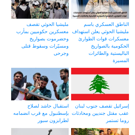
الناطق العسكري باسم
مليشيا الحوثي تقصف
مليشيا الحوثي يعلن استهداف
معسكرين حكوميين بمأرب
معسكرات قوات الطوارئ
وحضرموت بصواريخ
الحكومية بالصواريخ
ومسيّرات وسقوط قتلى
الباليستية والطائرات
وجرحى
المسيرة
إسرائيل تقصف جنوب لبنان
استقبال حاشد لصلاح
عقب مقتل جنديين ومحادثات
بإسطنبول مع قرب انضمامه
روما تستمر
لطرابزون سبور