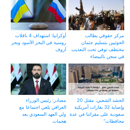
مركز حقوقي يطالب
أوكرانيا: استهداف 4 ناقلات
الحوثيين بتسليم جثمان
روسية في البحر الأسود وبحر
مختطف توفي تحت التعذيب
آزوف
في سجن بالبيضاء
الحشد الشعبي: مقتل 20
مصادر: رئيس الوزراء
وإصابة 32 بغارات أمريكية
العراقي يلغي اجتماعا مع
سعودية على مقراتنا في عدة
ولي العهد السعودي بعد
محافظات”
هجمات