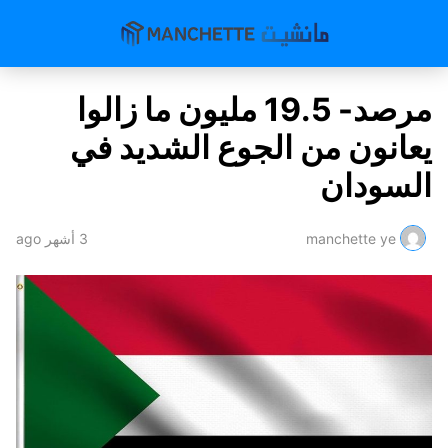
مرصد- 19.5 مليون ما زالوا
يعانون من الجوع الشديد في
السودان
manchette ye
3 أشهر ago