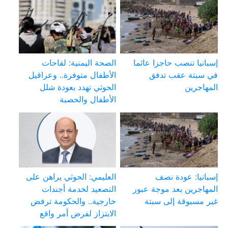
إسبانيا تنصب حاجزا عائما
الصحة اليمنية: لقاحات
في سبتة عقب تدفق
الأطفال متوفرة.. وعراقيل
المهاجرين
الحوثي تهدد بعودة شلل
الأطفال والحصبة
إسبانيا: عودة نصف
العليمي: الحوثي يراهن على
المهاجرين بعد موجة عبور
التصعيد لخدمة أجندات
غير مسبوقة إلى سبتة
خارجية.. والحكومة ترفض
الابتزاز لفرض أمر واقع