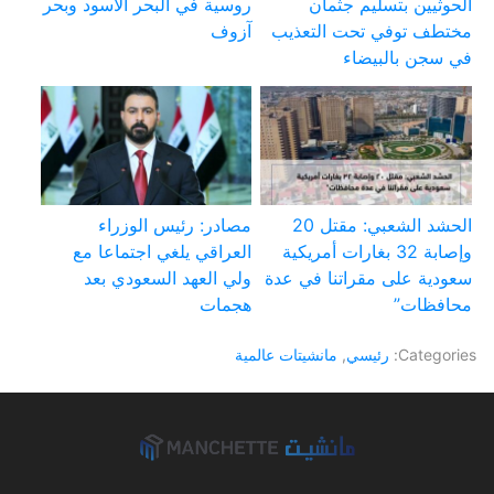
الحوثيين بتسليم جثمان
روسية في البحر الأسود وبحر
مختطف توفي تحت التعذيب
آزوف
في سجن بالبيضاء
الحشد الشعبي: مقتل 20
مصادر: رئيس الوزراء
وإصابة 32 بغارات أمريكية
العراقي يلغي اجتماعا مع
سعودية على مقراتنا في عدة
ولي العهد السعودي بعد
محافظات”
هجمات
Categories:
رئيسي
,
مانشيتات عالمية