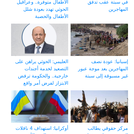
في سبتة عقب تدفق
الأطفال متوفرة.. وعراقيل
المهاجرين
الحوثي تهدد بعودة شلل
الأطفال والحصبة
إسبانيا: عودة نصف
العليمي: الحوثي يراهن على
المهاجرين بعد موجة عبور
التصعيد لخدمة أجندات
غير مسبوقة إلى سبتة
خارجية.. والحكومة ترفض
الابتزاز لفرض أمر واقع
مركز حقوقي يطالب
أوكرانيا: استهداف 4 ناقلات