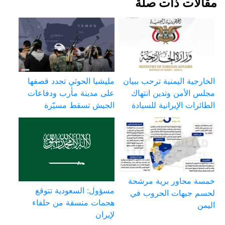
مقالات ذات صلة
الخارجية اليمنية ترحب ببيان
مليشيا الحوثي تجدد قصفها
مجلس الأمن وتدين انتهاك
على مدينة مأرب ودفاعات
الطائرات الإيرانية للسيادة
الجيش تسقط مسيّرة
خمسة محاور برية مرشحة
مسؤول: السعودية تتوقع
لحسم جبهات الحروب في
هجمات منسقة من حلفاء
اليمن
لإيران