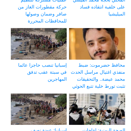
على خلفية انتقاده فساد
حركة مقطورات الغاز من
الميليشيا
صافر وضمان وصولها
للمحافظات المحررة
محافظ حضرموت: ضبط
إسبانيا تنصب حاجزا عائما
منفذي اغتيال مراسل الحدث
في سبتة عقب تدفق
محمد عيضة.. والتحقيقات
المهاجرين
تثبت تورط خلية تتبع الحوثي
الصحة اليمنية: لقاحات
إسبانيا: عودة نصف