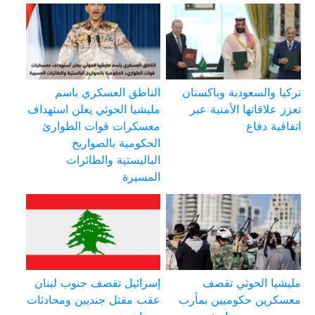
تركيا والسعودية وباكستان
الناطق العسكري باسم
تعزز علاقاتها الأمنية عبر
مليشيا الحوثي يعلن استهداف
اتفاقية دفاع
معسكرات قوات الطوارئ
الحكومية بالصواريخ
الباليستية والطائرات
المسيرة
مليشيا الحوثي تقصف
إسرائيل تقصف جنوب لبنان
معسكرين حكوميين بمأرب
عقب مقتل جنديين ومحادثات