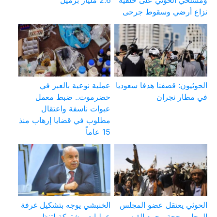
ومسلحي الحوثي على خلفية
2.6 مليار برميل
نزاع أرضي وسقوط جرحى
الحوثيون: قصفنا هدفا سعوديا
عملية نوعية بالعبر في
في مطار نجران
حضرموت.. ضبط معمل
عبوات ناسفة واعتقال
مطلوب في قضايا إرهاب منذ
15 عاماً
الحوثي يعتقل عضو المجلس
الخنبشي يوجه بتشكيل غرفة
المحلي بحجة محمد القيسي
عمليات مشتركة لتنظيم