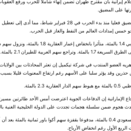
ام إيرانية بأن مقترح طهران تضمن إنهاء شاملا للحرب ورفع العقوب
ها ​على المضيق.
وأغلقت إيران المضيق فعليا منذ بدء الحرب في 28 فبراير ​شباط، مما
حو خمس إمدادات العالم من النفط والغاز قبل الحرب.
وانخفض مؤشر دبي 1.4 بالمئة، ​متأثرا بانخفاض إعمار العقار
ئة. وتراجع سهم العربية للطيران 2.1 بالمئة.
ه العضو المنتدب في شركة تيكميل إن تعثر المحادثات بين الولايات 
حذرين وقد يؤثر سلبا ​على الأسهم رغم ارتفاع المعنويات قليلا بسبب 
ارية 2.3 بالمئة.
ع الإماراتية إن الدفاعات الجوية اعترضت ‌أمس ⁠الأحد طائرتين مسيرتي
دث هجوم ضمن سلسلة هجمات تجددت على الدولة الخليجية الغنية بال
وارتفع المؤشر السعودي 0.4 بالمئة، مدفوعا بقفزة سهم أكوا باور ثمانية بالمئة ب
 الربع ​الأول رغم انخفاض الأرباح.