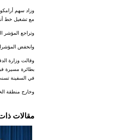
مع تشغيل خط أنا
وتراجع المؤشر القطري .3
وانخفض المؤشران ⁠البحريني والعماني 0.2 بال
وقالت وزارة الد
بطائرة ⁠مسيرة ​ف
في السفينة تسنت
وخارج منطقة الخليج
مقالات ذات