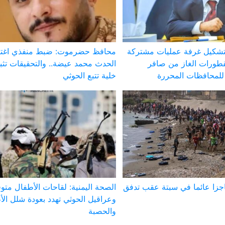
تشكيل غرفة عمليات مشتركة
محافظ حضرموت: ضبط منفذي اغتي
طورات الغاز من صافر
الحدث محمد عيضة.. والتحقيقات تث
لمحافظات المحررة
خلية تتبع الحوثي
اجزا عائما في سبتة عقب تدفق
الصحة اليمنية: لقاحات الأطفال متوف
وعراقيل الحوثي تهدد بعودة شلل ال
والحصبة