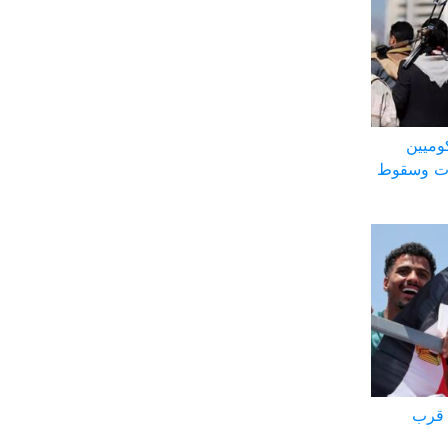
وميين
ات وسقوط
 قرب