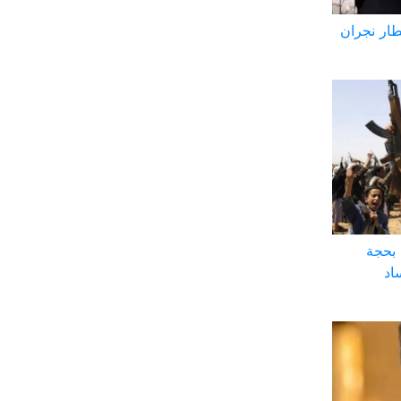
طار نجران
 بحجة
اد