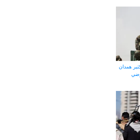
ثير همدان
رضي