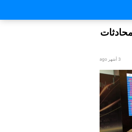
محادثات
3 أشهر ago