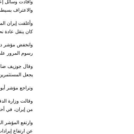
وأفادت وسائل إعل
والاعتراف بسيطرت
كان ينقل عادة ⁠ن
رسوم المرور على ​الطرق السريعة 1.7 بالم
وقال جوزيف ضاهري
يجعل المستثمرين 
وتراجع مؤشر أبوظبي 0.5 ​بالمئة مع هبوط سهم الدار العق
وقالت وزارة الدفا
من إيران، في أح
عن ارتفاع إيرادات