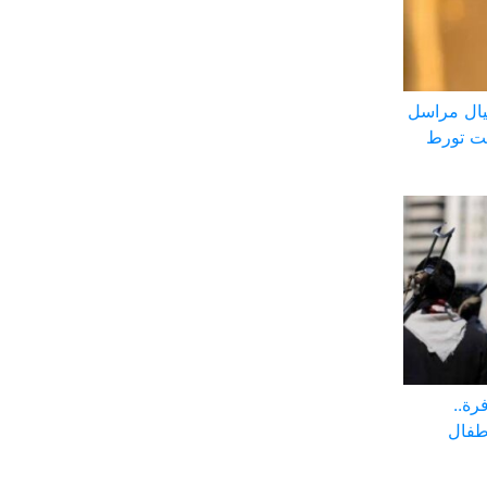
ال مراسل
بت تورط
رة..
أطفال