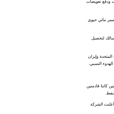
ات ودفع تعويضات
 أدى إلى تعطيل ممر مائي حيوي
ية 1.8 بالمئة، ونزول سهم سالك لتحصيل
المتحدة وإيران
الهدوء النسبي.
ن كانتا قادمتين
نفط.
عد أن أعلنت الشركة