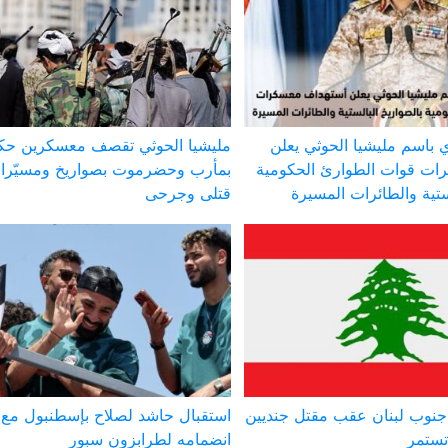
 باسم مليشيا الحوثي يعلن
مليشيا الحوثي تقصف معسكرين حك
ات قوات الطوارئ الحكومية
بمأرب وحضرموت بصواريخ ومسيّر
ستية والطائرات المسيرة
قتلى وجرحى
نوب لبنان عقب مقتل جنديين
استقبال حاشد لصلاح بإسطنبول مع
تستمر
انضمامه لطرابزون سبور