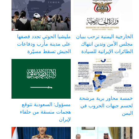
الخارجية اليمنية ترحب ببيان
مليشيا الحوثي تجدد قصفها
مجلس الأمن وتدين انتهاك
على مدينة مأرب ودفاعات
الطائرات الإيرانية للسيادة
الجيش تسقط مسيّرة
خمسة محاور برية مرشحة
مسؤول: السعودية تتوقع
لحسم جبهات الحروب في
هجمات منسقة من حلفاء
اليمن
لإيران