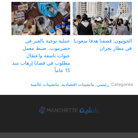
الحوثيون: قصفنا هدفا سعوديا
عملية نوعية بالعبر في
في مطار نجران
حضرموت.. ضبط معمل
عبوات ناسفة واعتقال
مطلوب في قضايا إرهاب منذ
15 عاماً
Categories:
رئيسي
,
مانشيتات اقتصادية
,
مانشيتات عالمية