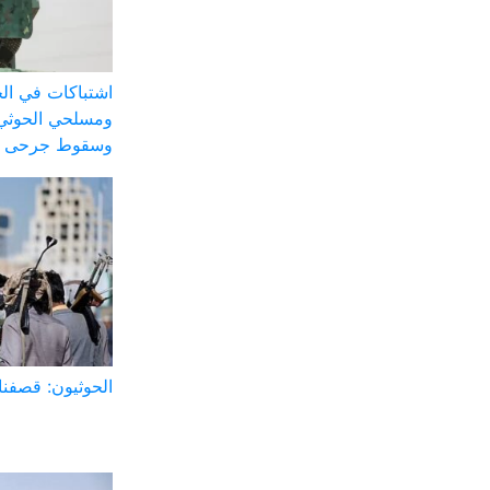
اشتباكات في الج
ومسلحي الحوثي 
وسقوط جرحى
الحوثيون: قصفنا