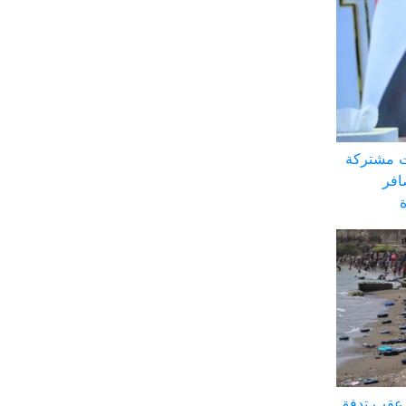
ت مشتركة
افر
ة عقب تدفق