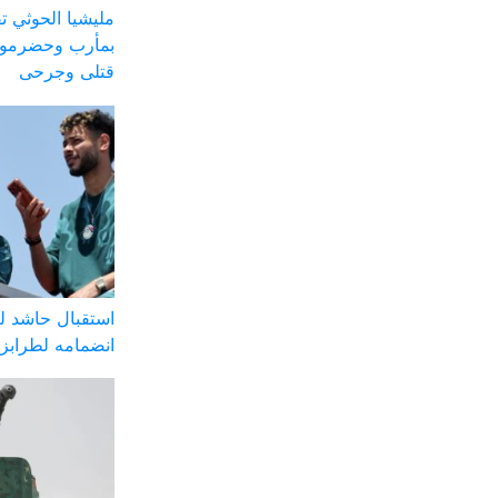
مليشيا الحوثي
بمأرب وحضرموت
قتلى وجرحى
استقبال حاشد ل
انضمامه لطرابز