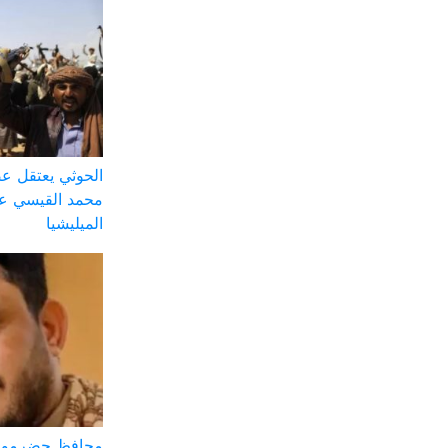
الحوثي يعتقل ع
محمد القيسي على
الميليشيا
محافظ حضرموت: