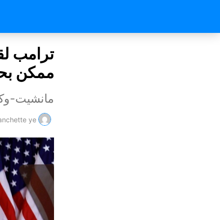
ترامب لق
ممكن بحل
مانشيت-وكا
nchette ye