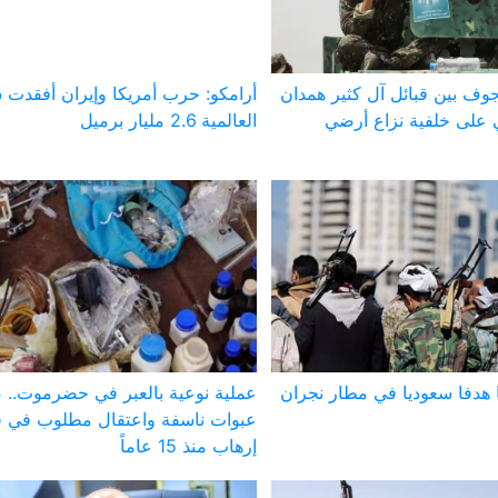
وف بين قبائل آل كثير همدان
أرامكو: حرب أمريكا وإيران أفقدت 
على خلفية نزاع أرضي
العالمية 2.6 مليار برميل
 هدفا سعوديا في مطار نجران
عملية نوعية بالعبر في حضرموت..
عبوات ناسفة واعتقال مطلوب في ق
إرهاب منذ 15 عاماً