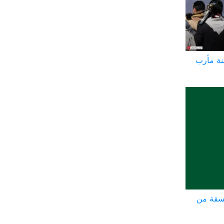
نة مأرب
سقة من