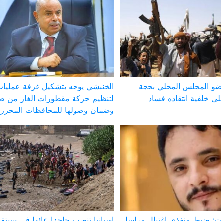
ضو المجلس المحلي بحجة
الخنبشي يوجه بتشكيل غرفة عمليا
 خلفية انتقاده فساد
لتنظيم حركة مقطورات الغاز من ص
وضمان وصولها للمحافظات المحررة
 ضبط منفذي اغتيال مراسل
إسبانيا تنصب حاجزا عائما في سبت