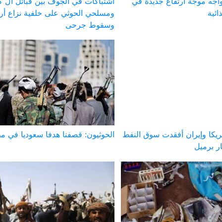
يواجه موجة ارتفاع جديدة في
اشتباكات في الجوف بين قبائل آل ك
ائية
ومسلحي الحوثي على خلفية نزاع أ
وسقوط جرحى
ريكا وإيران أفقدت سوق النفط
الحوثيون: قصفنا هدفا سعوديا في م