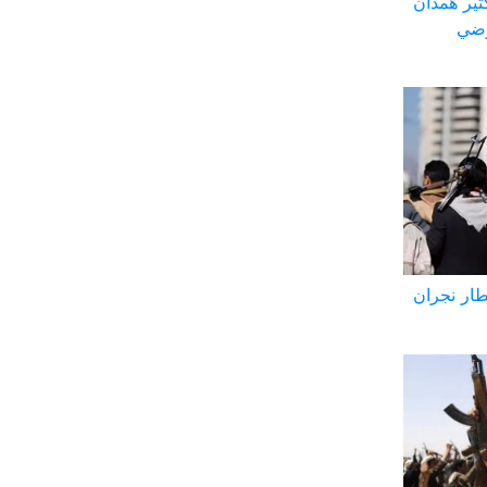
ثير همدان
رضي
طار نجران