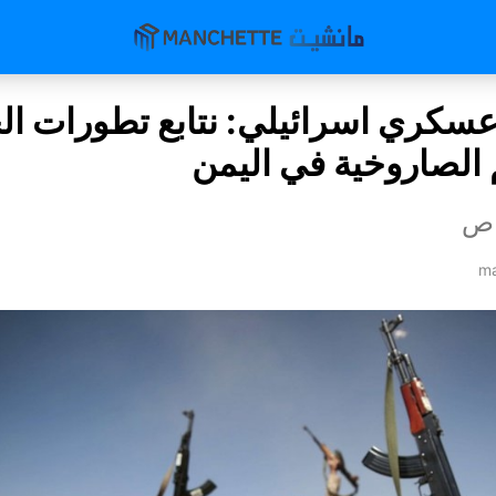
كري اسرائيلي: نتابع تطورات الح
 الصاروخية في اليمن
اص
ma