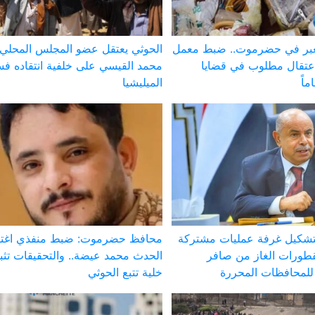
لعبر في حضرموت.. ضبط معمل
الحوثي يعتقل عضو المجلس المحلي
عتقال مطلوب في قضايا
محمد القيسي على خلفية انتقاده فس
الميليشيا
تشكيل غرفة عمليات مشتركة
محافظ حضرموت: ضبط منفذي اغتي
طورات الغاز من صافر
الحدث محمد عيضة.. والتحقيقات تث
لمحافظات المحررة
خلية تتبع الحوثي