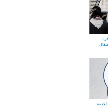
رة..
أطفال
 لخدمة