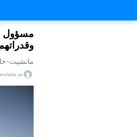
مسؤول عس
وقدراتهم
مانشيت-خ
nchette ye