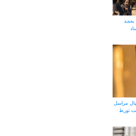
 بحجة
اد
ال مراسل
بت تورط