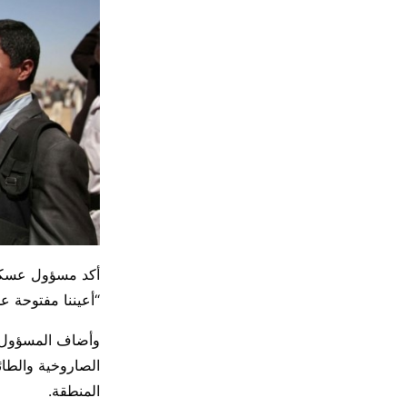
أكد مسؤول عسكري
“أعيننا مفتوحة عل
وأضاف المسؤول أ
الصاروخية والطائ
المنطقة.