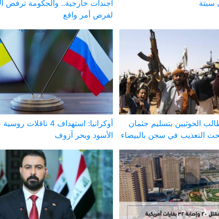
 سبتة
أجندات خارجية.. والحكومة ترفض الا
لفرض أمر واقع
لب الحوثيين بتسليم جثمان
أوكرانيا: استهداف 4 ناقلات 
ت التعذيب في سجن بالبيضاء
الأسود وبحر آزوف