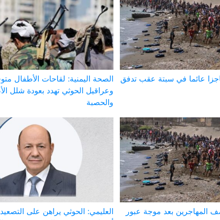
اجزا عائما في سبتة عقب تدفق
الصحة اليمنية: لقاحات الأطفال متوف
وعراقيل الحوثي تهدد بعودة شلل ال
والحصبة
صف المهاجرين بعد موجة عبور
العليمي: الحوثي يراهن على التصعيد