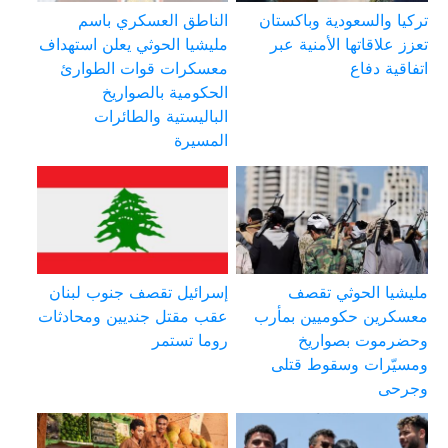
تركيا والسعودية وباكستان
الناطق العسكري باسم
تعزز علاقاتها الأمنية عبر
مليشيا الحوثي يعلن استهداف
اتفاقية دفاع
معسكرات قوات الطوارئ
الحكومية بالصواريخ
الباليستية والطائرات
المسيرة
مليشيا الحوثي تقصف
إسرائيل تقصف جنوب لبنان
معسكرين حكوميين بمأرب
عقب مقتل جنديين ومحادثات
وحضرموت بصواريخ
روما تستمر
ومسيّرات وسقوط قتلى
وجرحى