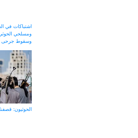
اشتباكات في الج
ومسلحي الحوثي 
وسقوط جرحى
الحوثيون: قصفنا