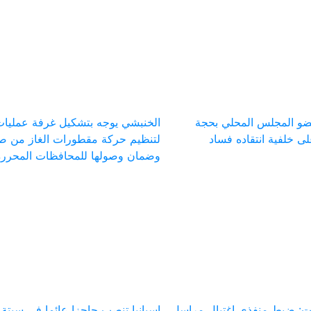
ضو المجلس المحلي بحجة
الخنبشي يوجه بتشكيل غرفة عمليا
 خلفية انتقاده فساد
لتنظيم حركة مقطورات الغاز من ص
وضمان وصولها للمحافظات المحررة
 ضبط منفذي اغتيال مراسل
إسبانيا تنصب حاجزا عائما في سبت