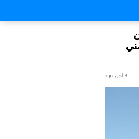
ن
مني
6 أشهر ago