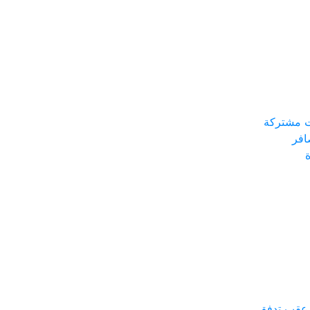
ت مشتركة
افر
ة عقب تدفق