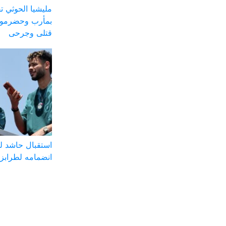
مليشيا الحوثي
بمأرب وحضرموت
قتلى وجرحى
استقبال حاشد ل
انضمامه لطرابز