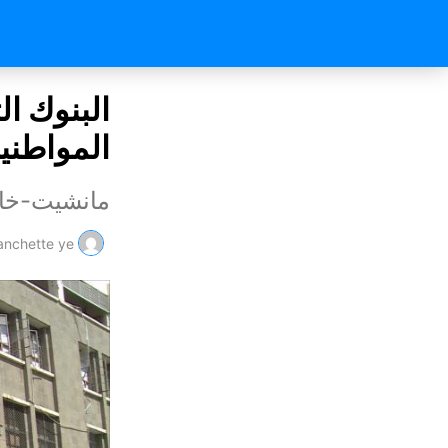
البنوك ال
المواطني
مانشيت-خ
nchette ye