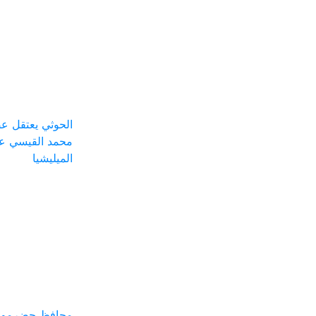
الحوثي يعتقل ع
محمد القيسي على
الميليشيا
محافظ حضرموت: