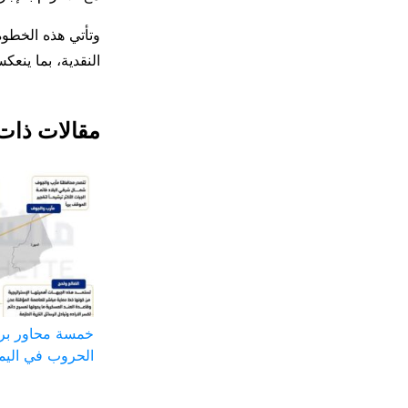
وتأتي هذه الخطوة
النقدية، بما ينعكس
مقالات ذات
خمسة محاور بر
الحروب في اليم