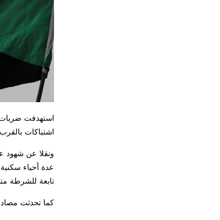
استهدفت ضربات جو
اشتباكات بالقر
ونقلا عن شهود ع
عدة أحياء سكنية
تابعة للشرطة متح
كما تحدثت مصاد