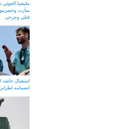
مليشيا الحوثي
بمأرب وحضرموت
قتلى وجرحى
استقبال حاشد ل
انضمامه لطرابز