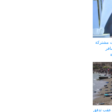
ت مشتركة
افر
ة عقب تدفق