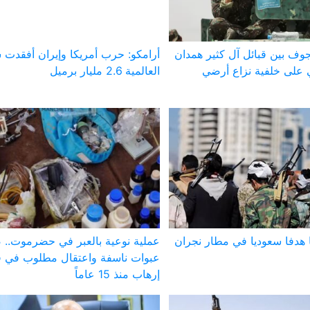
وف بين قبائل آل كثير همدان
أرامكو: حرب أمريكا وإيران أفقدت 
على خلفية نزاع أرضي
العالمية 2.6 مليار برميل
 هدفا سعوديا في مطار نجران
عملية نوعية بالعبر في حضرموت..
عبوات ناسفة واعتقال مطلوب في ق
إرهاب منذ 15 عاماً