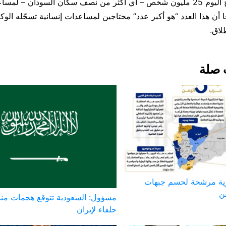
للصحافيين “يحتاج اليوم 25 مليون شخص – أي أكثر من نصف سكان السودان – لم
 أن هذا العدد “هو أكبر عدد” محتاجين لمساعدات إنسانية تسجّله الوكا
لاق.
 صلة
ية مرشحة لحسم جبهات
ن
مسؤول: السعودية تتوقع هجمات من
حلفاء لإيران