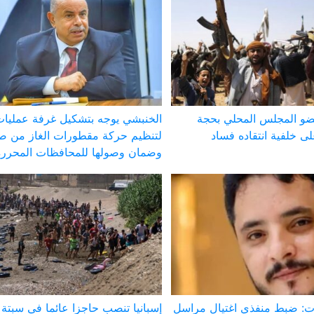
ضو المجلس المحلي بحجة
الخنبشي يوجه بتشكيل غرفة عمليا
 خلفية انتقاده فساد
لتنظيم حركة مقطورات الغاز من ص
وضمان وصولها للمحافظات المحررة
 ضبط منفذي اغتيال مراسل
إسبانيا تنصب حاجزا عائما في سبت