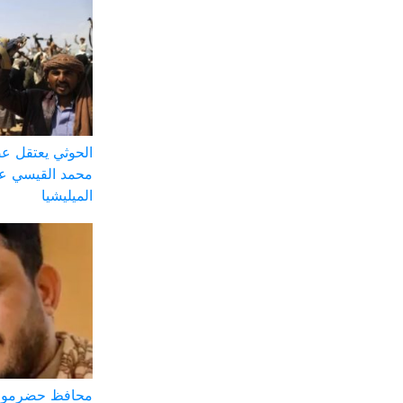
الحوثي يعتقل ع
محمد القيسي على
الميليشيا
محافظ حضرموت: