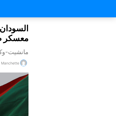
السودان.
معسكر ط
مانشيت-وكا
Manchette