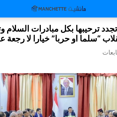
دد ترحيبها بكل مبادرات السلام وت
نقلاب “سلما او حربا” خيارا لا رجعة ع
بعات