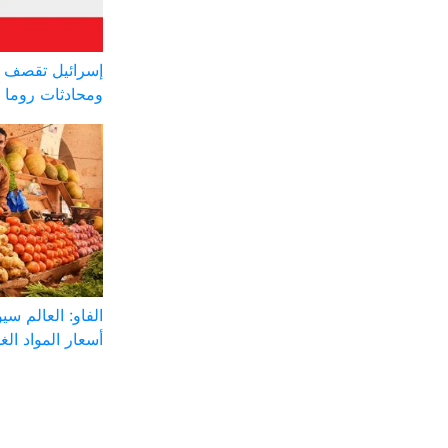
إسرائيل تقصف ج
ومحادثات روما 
الفاو: العالم س
أسعار المواد الغذ