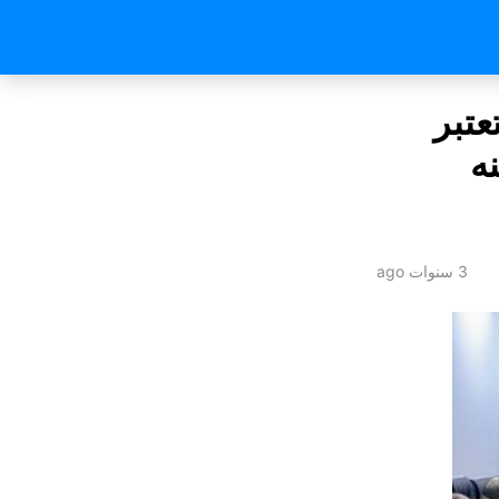
عتبر
نه
3 سنوات ago