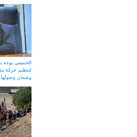
الخنبشي يوجه ب
لتنظيم حركة مق
وضمان وصولها ل