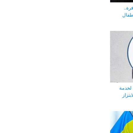
رة..
أطفال
 لخدمة
بتزاز