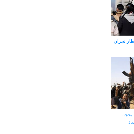
طار نجران
 بحجة
اد