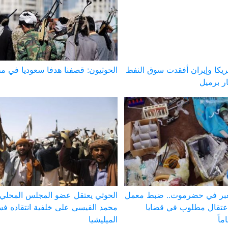
ريكا وإيران أفقدت سوق النفط
الحوثيون: قصفنا هدفا سعوديا في م
لعبر في حضرموت.. ضبط معمل
الحوثي يعتقل عضو المجلس المحلي
عتقال مطلوب في قضايا
محمد القيسي على خلفية انتقاده فس
الميليشيا