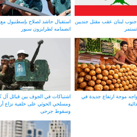
نوب لبنان عقب مقتل جنديين
استقبال حاشد لصلاح بإسطنبول مع
تستمر
انضمامه لطرابزون سبور
يواجه موجة ارتفاع جديدة في
اشتباكات في الجوف بين قبائل آل ك
ائية
ومسلحي الحوثي على خلفية نزاع أ
وسقوط جرحى