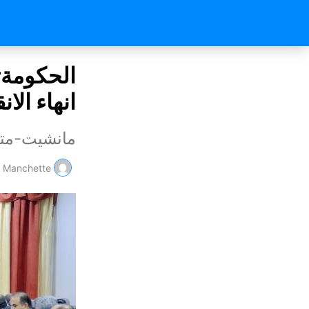
الحكومةتج
انهاء الا
مانشيت-متا
Manchette