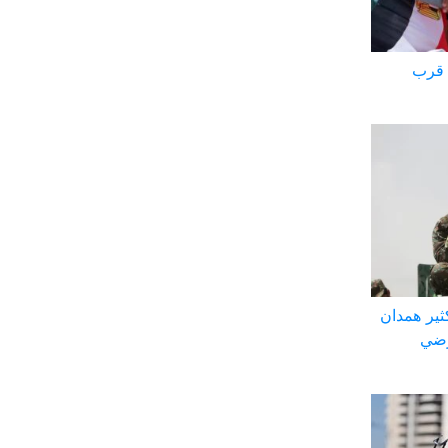
 قرب
ثير همدان
رضي