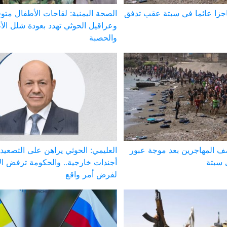
اجزا عائما في سبتة عقب تدفق
الصحة اليمنية: لقاحات الأطفال متوف
وعراقيل الحوثي تهدد بعودة شلل ال
والحصبة
صف المهاجرين بعد موجة عبور
العليمي: الحوثي يراهن على التصعيد
 سبتة
أجندات خارجية.. والحكومة ترفض الا
لفرض أمر واقع