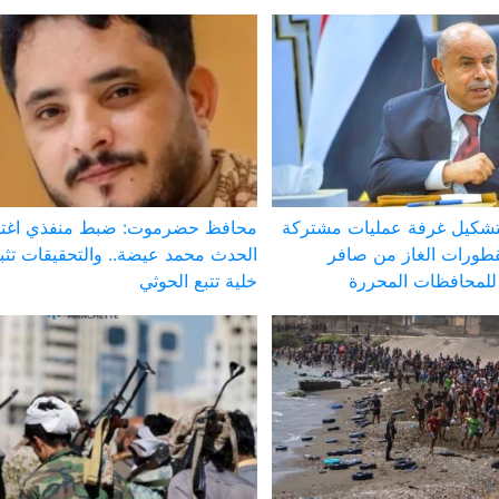
تشكيل غرفة عمليات مشتركة
محافظ حضرموت: ضبط منفذي اغتي
طورات الغاز من صافر
الحدث محمد عيضة.. والتحقيقات تث
لمحافظات المحررة
خلية تتبع الحوثي