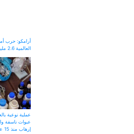
أرامكو: حرب أم
العالمية 2.6 مليار برميل
عملية نوعية با
عبوات ناسفة وا
إرهاب منذ 15 عاماً