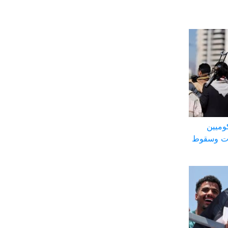
وميين
ات وسقوط