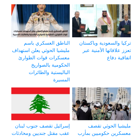
تركيا والسعودية وباكستان
الناطق العسكري باسم
تعزز علاقاتها الأمنية عبر
مليشيا الحوثي يعلن استهداف
اتفاقية دفاع
معسكرات قوات الطوارئ
الحكومية بالصواريخ
الباليستية والطائرات
المسيرة
مليشيا الحوثي تقصف
إسرائيل تقصف جنوب لبنان
معسكرين حكوميين بمأرب
عقب مقتل جنديين ومحادثات