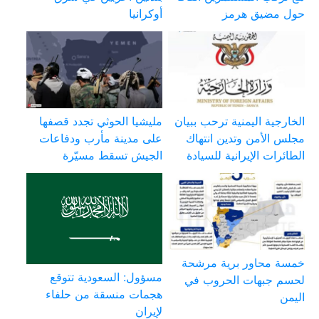
حول مضيق هرمز
أوكرانيا
الخارجية اليمنية ترحب ببيان
مليشيا الحوثي تجدد قصفها
مجلس الأمن وتدين انتهاك
على مدينة مأرب ودفاعات
الطائرات الإيرانية للسيادة
الجيش تسقط مسيّرة
خمسة محاور برية مرشحة
مسؤول: السعودية تتوقع
لحسم جبهات الحروب في
هجمات منسقة من حلفاء
اليمن
لإيران