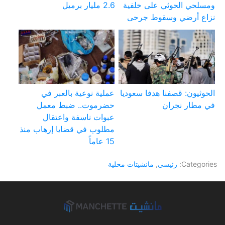
ومسلحي الحوثي على خلفية
2.6 مليار برميل
نزاع أرضي وسقوط جرحى
الحوثيون: قصفنا هدفا سعوديا
عملية نوعية بالعبر في
في مطار نجران
حضرموت.. ضبط معمل
عبوات ناسفة واعتقال
مطلوب في قضايا إرهاب منذ
15 عاماً
Categories:
رئيسي
,
مانشيتات محلية