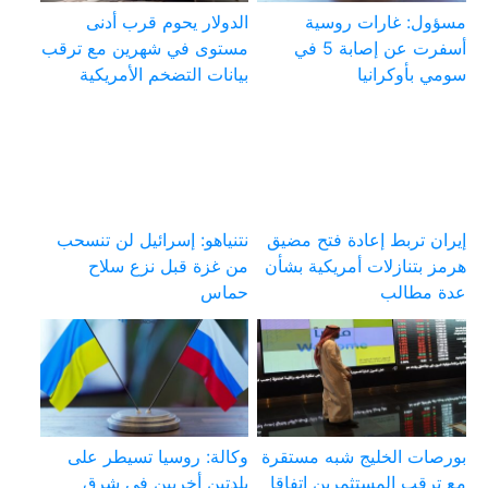
مسؤول: غارات روسية
الدولار يحوم قرب أدنى
أسفرت عن إصابة 5 في
مستوى في شهرين مع ترقب
سومي بأوكرانيا
بيانات التضخم الأمريكية
إيران تربط إعادة فتح مضيق
نتنياهو: إسرائيل لن تنسحب
هرمز بتنازلات أمريكية بشأن
من غزة قبل نزع سلاح
عدة مطالب
حماس
بورصات الخليج شبه مستقرة
وكالة: روسيا تسيطر على
مع ترقب المستثمرين اتفاقا
بلدتين أخريين في شرق