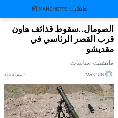
الصومال..سقوط قذائف هاون
قرب القصر الرئاسي في
مقديشو
مانشيت-متابعات
Manchette
4 سنوات ago