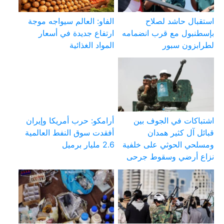
استقبال حاشد لصلاح
الفاو: العالم سيواجه موجة
بإسطنبول مع قرب انضمامه
ارتفاع جديدة في أسعار
لطرابزون سبور
المواد الغذائية
اشتباكات في الجوف بين
أرامكو: حرب أمريكا وإيران
قبائل آل كثير همدان
أفقدت سوق النفط العالمية
ومسلحي الحوثي على خلفية
2.6 مليار برميل
نزاع أرضي وسقوط جرحى