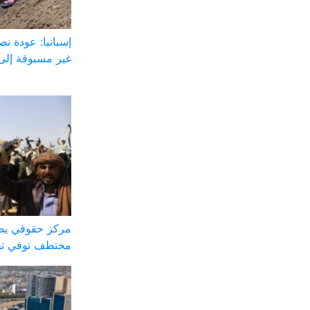
إسبانيا: عودة ن
غير مسبوقة إلى
مركز حقوقي يطا
مختطف توفي تح