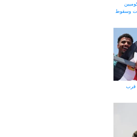
وميين
ات وسقوط
 قرب