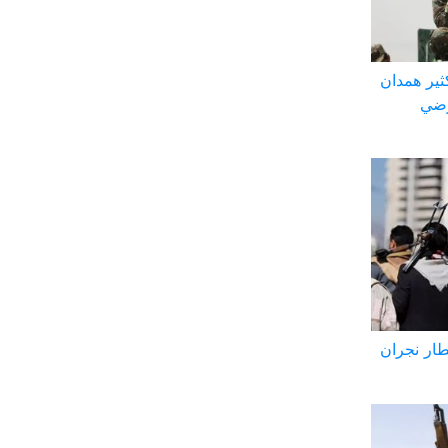
ثير همدان
رضي
طار نجران