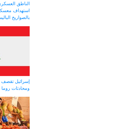
الناطق العسكري
استهداف معسكر
بالصواريخ البالي
إسرائيل تقصف ج
ومحادثات روما 