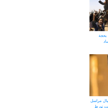
 بحجة
اد
ال مراسل
بت تورط