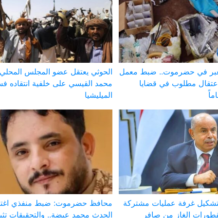
لعبر في حضرموت.. ضبط معمل
الحوثي يعتقل عضو المجلس المحلي
عتقال مطلوب في قضايا
محمد القيسي على خلفية انتقاده فس
الميليشيا
تشكيل غرفة عمليات مشتركة
محافظ حضرموت: ضبط منفذي اغتي
طورات الغاز من صافر
الحدث محمد عيضة.. والتحقيقات تث