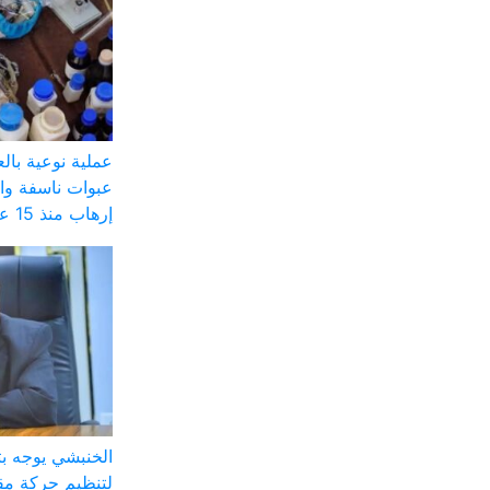
عملية نوعية با
عبوات ناسفة وا
إرهاب منذ 15 عاماً
الخنبشي يوجه ب
لتنظيم حركة مق