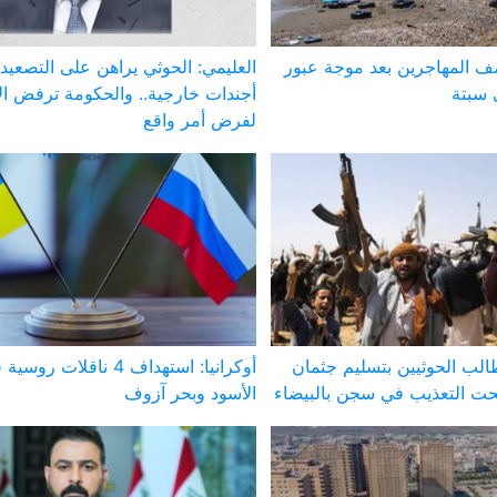
صف المهاجرين بعد موجة عبور
العليمي: الحوثي يراهن على التصعيد
 سبتة
أجندات خارجية.. والحكومة ترفض الا
لفرض أمر واقع
لب الحوثيين بتسليم جثمان
أوكرانيا: استهداف 4 ناقلات 
ت التعذيب في سجن بالبيضاء
الأسود وبحر آزوف