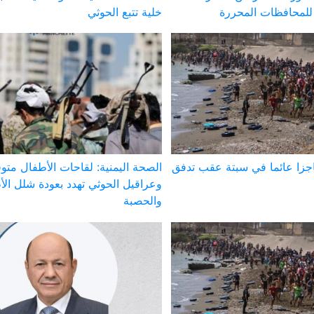
لمحافظات المحررة
خلية تتبع الحوثي
اجزا عائما في سبتة عقب تدفق
الصحة اليمنية: لقاحات الأطفال متوف
وعراقيل الحوثي تهدد بعودة شلل ال
والحصبة