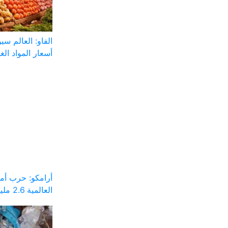
الفاو: العالم س
أسعار المواد الغذ
أرامكو: حرب أم
العالمية 2.6 مليار برميل