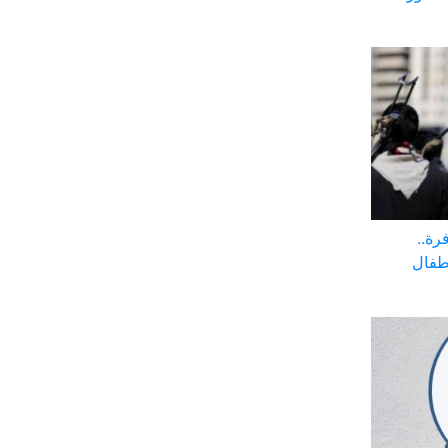
رة..
أطفال