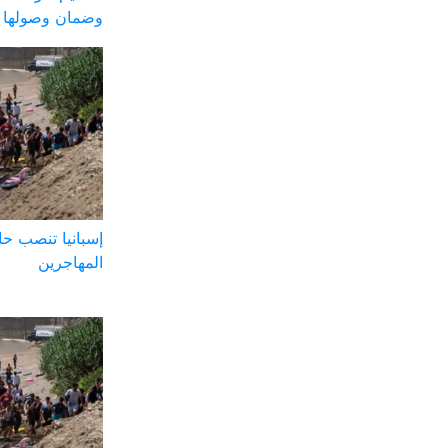
وضمان وصولها ل
إسبانيا تنصب ح
المهاجرين