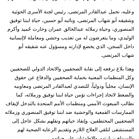
وعليه، نحمل عبدالقادر المرتضى، رئيس لجنة الأسرى الحوثية
وشقيقه أبو شهاب المرتضى، ونائبه أبو حسين، حياة ابننا توفيق
المنصوري، وحياة زملائه عبدالخالق عمران وحارث حُميد وأكرم
الوليدي، وما يتعرضون له من تعذيب وحشي ومعاملة لاإنسانية
داخل السجن، الذي يخضع لإدارته ومسؤول عنه شقيقه أبو
شهاب المرتضى.
وهذا بلاغ نرفعه إلى نقابة الصحفيين والاتحاد الدولي للصحفيين
وكل المنظمات المعنية بحماية الصحفيين والدفاع عن حقوق
الإنسان، محلياً ودولياً، للتصدي لعبدالقادر المرتضى ومعاونيه
والضغط لاتخاذ إجراءات تؤمن حياة ابننا توفيق وزملائه، كما
نطالب المبعوث الأممي ومنظمات الأمم المتحدة بالتدخل لإيقاف
الممارسات القمعية والوحشية ضد ابننا توفيق المنصوري وزملائه
الصحفيين المختطفين، وإنقاذ حياتهم ونقلهم بشكل عاجل إلى
المستشفى لتلقي العلاج اللازم وتقديم الرعاية الصحية لهم
والسماح بزيارتهم والاطمئنان على حياتهم.