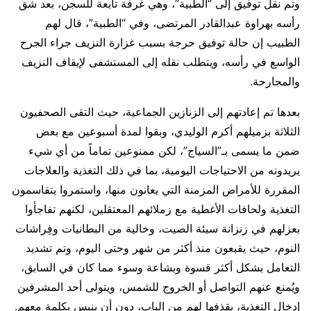
وتم نقل توفيق إلى “الطبية”، وهي غرفة تابعة للسجن، بعد شق
رأسه بهراوة عبدالقادر المرتضى، وفي “الطبية”، قال لهم
الطبيب إن حالة توفيق حرجة بسبب غزارة النزيف جراء الجرح
الواسع في رأسه، ويتطلب نقله إلى المستشفى لإيقاف النزيف
والمجارحة.
بعدها تم إعادتهم إلى الزنازين الجماعية، حيث التقى الصحفيون
الثلاثة بزميلهم أكرم الوليدي، وبقوا لمدة أسبوعين مع بعض
ضمن ما يسمى بـ”السياج”، لكن ممنوعين تماماً من أي شيء
يريدونه من الاحتياجات اليومية، بما في ذلك التغذية والعلاجات
المقررة للأمراض المزمنة التي يعانون منها، واستمروا يتقاسمون
التغذية ولحافات الأغطية مع زملائهم المعتقلين، لكنهم تفاجأوا
بعزلهم في زنزانة سيئة الصيت، وخالية من البطانيات وفِراشات
النوم، حيث يقبعون منذ أكثر من شهر وحتى اليوم، وتم تشديد
التعامل بشكل أكثر قسوة وبشاعة وسوء مما كان في السابق،
ويُمنع عنهم التواصل أو الخروج للشمس، ويتولى أحد المشرفين
إدخال التغذية، بقذفها لهم من الباب، دون أن ينبس بكلمة معهم.