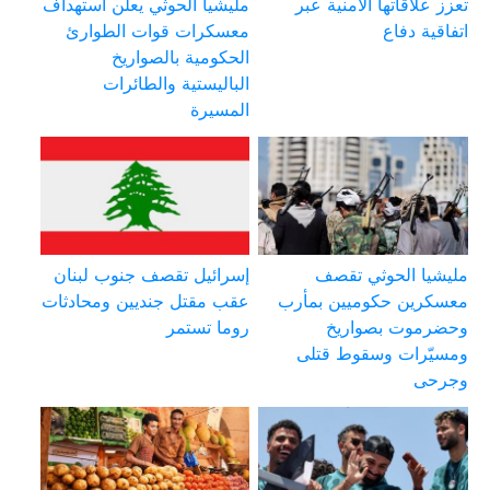
تعزز علاقاتها الأمنية عبر
مليشيا الحوثي يعلن استهداف
اتفاقية دفاع
معسكرات قوات الطوارئ
الحكومية بالصواريخ
الباليستية والطائرات
المسيرة
مليشيا الحوثي تقصف
إسرائيل تقصف جنوب لبنان
معسكرين حكوميين بمأرب
عقب مقتل جنديين ومحادثات
وحضرموت بصواريخ
روما تستمر
ومسيّرات وسقوط قتلى
وجرحى