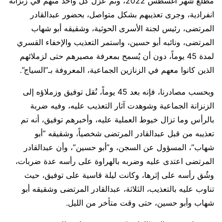
مطلع شهر أغسطس 2022، وتم عزل كل واحد منهم في زنزانة
انفرادية، وجرى تعذيبهم بشكل متواصل، بحضور عبدالقادر
المرتضى، رئيس لجنة الأسرى الحوثية، وشقيقه أبو شهاب
المرتضى، ونائبه أبو حسين، واستمر التعذيب والإخفاء القسري
لمدة 45 يوماً، دون أن يُسمح بمعرفة مصيرهم حتى لزملائهم
الذين كانوا معهم في الزنازين الجماعية، المعروفة بـ”السياج”.
وبحسب مصادرنا، فإنه بعد 45 يوماً، نُقل توفيق وزملاؤه إلى
الزنزانة الجماعية وشوهدت آثار التعذيب عليه، وفيه ضربة
بالرأس وما تزال خيوط العملية عليه، وأخبرهم توفيق، أنه تم
تعذيبه من قبل عبدالقادر المرتضى شخصياً، وشقيقه “أبو
شهاب”، المسؤول عن السجن، و”أبو حسين”، وأن عبدالقادر
المرتضى اعتدى عليه وضربه بالهراوة على رأسه عدة ضربات،
وشُق رأسه على إثرها، وكانت ليلة قاسية على توفيق، حيث
تناوب عليه بالتعذيب، الثلاثة، عبدالقادر المرتضى وشقيقه أبو
شهاب وأبو حسين، حتى وقت متأخر من الليل.