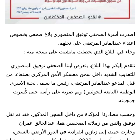
اصدرت أسرة الصحفي توفيق المنصوري بلاغ صحفي بخصوص
اعتداء عبدالقادر المرتضى على نجلهم.
وجاء في البلاغ الذي تحصلت مانشيت على نسخة منه :
نتقدم إليكم بهذا البلاغ، بتعرض ابننا الصحفي توفيق المنصوري
للتعذيب الشديد داخل سجن معسكر الأمن المركزي بصنعاء، من
قبل المدعو عبدالقادر المرتضى، رئيس ما يسمى لجنة الأسرى
الوطنية (التابعة للحوثيين) وتم ضربه على رأسه حتى كُسرِت
جمجمته.
وحسب مصادرنا المؤكدة من داخل السجن المذكور، فقد تم نقل
توفيق واثنين من زملائه الصحفيين هما، عبدالخالق عمران
وحارث حميد، إلى زنازين انفرادية في الدور الأرضي بالسجن،