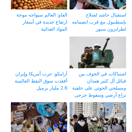
استقبال حاشد لصلاح
الفاو: العالم سيواجه موجة
بإسطنبول مع قرب انضمامه
ارتفاع جديدة في أسعار
لطرابزون سبور
المواد الغذائية
اشتباكات في الجوف بين
أرامكو: حرب أمريكا وإيران
قبائل آل كثير همدان
أفقدت سوق النفط العالمية
ومسلحي الحوثي على خلفية
2.6 مليار برميل
نزاع أرضي وسقوط جرحى