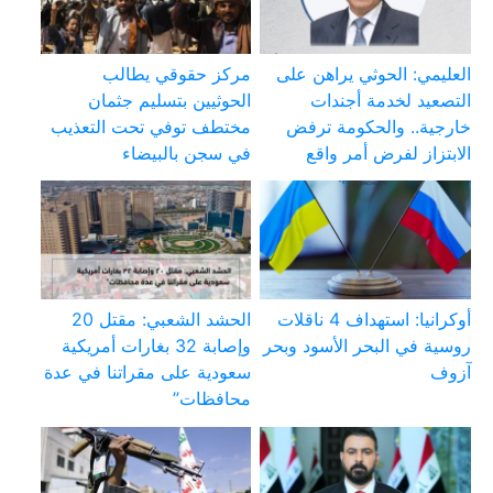
العليمي: الحوثي يراهن على
مركز حقوقي يطالب
التصعيد لخدمة أجندات
الحوثيين بتسليم جثمان
خارجية.. والحكومة ترفض
مختطف توفي تحت التعذيب
الابتزاز لفرض أمر واقع
في سجن بالبيضاء
أوكرانيا: استهداف 4 ناقلات
الحشد الشعبي: مقتل 20
روسية في البحر الأسود وبحر
وإصابة 32 بغارات أمريكية
آزوف
سعودية على مقراتنا في عدة
محافظات”