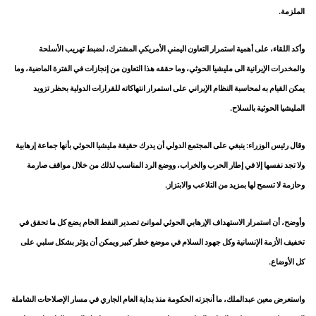
الملزمة.
وأكد اللقاء، على أهمية استمرار التعاون اليمني الأمريكي المشترك، لضبط تهريب الأسلحة
والمخدرات الإيرانية الى مليشيا الحوثي، وما حققه هذا التعاون من إنجازات في الفترة الماضية، وما
يمكن القيام به لمحاسبة النظام الإيراني على استمرار انتهاكاته للقرارات الدولية بحظر تزويد
المليشيا الحوثية بالسلاح.
وقال رئيس الوزراء: ينبغي على المجتمع الدولي أن يدرك حقيقة مليشيا الحوثي بأنها جماعة إرهابية
ولا تجد نفسها إلا في إطار الحرب والخراب، ووضع الرد المناسب لذلك من خلال مواقف صارمة
وحازمة لا تسمح لها بمزيد من التلاعب والابتزاز.
وأوضح، أن استمرار الاستهداف الإرهابي الحوثي لموانئ تصدير النفط الخام يضع كل ما تحقق في
تخفيف الأزمة الإنسانية وكل جهود السلام في موضع خطر كبير ويمكن أن يؤثر بشكل سلبي على
كل الأوضاع.
واستعرض معين عبدالملك، ما أنجزته الحكومة منذ بداية العام الجاري في مسار الإصلاحات الشاملة