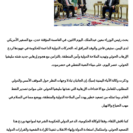
بحث رئيس الوزراء معين عبدالملك، اليوم الاثنين، في العاصمة المؤقتة عدن، مع السفير الأمريكي
لدى اليمن، ستيفن فاجن والوفد المرافق له، التحركات الدولية الداعمة للحكومة في جهودها لردع
الإرهاب الحوثي وتهديد الملاحة الدولية وأمن المنطقة. بالتزامن مع هجوم إرهابي جديد شنته مليشيا
الحوثي، عصر اليوم، على ميناء الضبة النفطي في حضرموت.
وذكرت وكالة الأنباء اليمنية (سبأ)، إن الجانبان تبادلا وجهات النظر حول الموقف الأممي والدولي
المطلوب للتعامل مع الاعتداءات الإرهابية التي نفذتها مليشيا الحوثي على موانئ تصدير النفط
الخام، وما تمثله من تصعيد خطير يهدد أمن الملاحة الدولية والمنطقة، ووضع مساعي السلام في
مهب الضياع والانهيار.
كما ناقش اللقاء، وفقا للوكالة الحكومية، الدعم الدولي للحكومة الشرعية لمواجهة وردع هذا
التصعيد الحوثي، واستكمال استعادة الدولة وإنهاء الانقلاب تنفيذا للإرادة الشعبية والقرارات الدولية