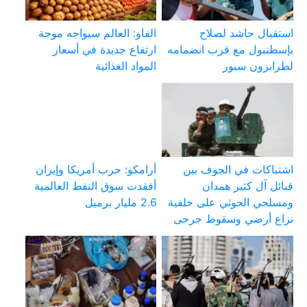
استقبال حاشد لصلاح
الفاو: العالم سيواجه موجة
بإسطنبول مع قرب انضمامه
ارتفاع جديدة في أسعار
لطرابزون سبور
المواد الغذائية
اشتباكات في الجوف بين
أرامكو: حرب أمريكا وإيران
قبائل آل كثير همدان
أفقدت سوق النفط العالمية
ومسلحي الحوثي على خلفية
2.6 مليار برميل
نزاع أرضي وسقوط جرحى